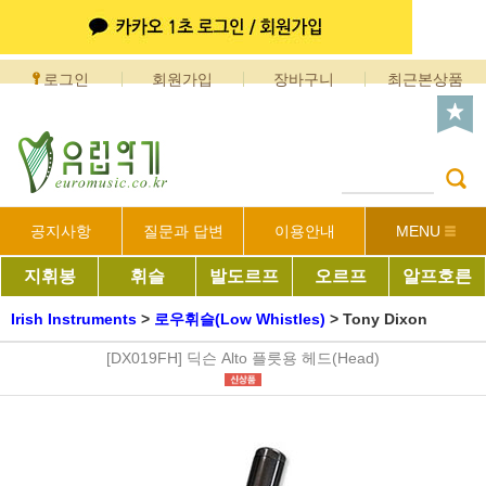
로그인
회원가입
장바구니
최근본상품
공지사항
질문과 답변
이용안내
MENU
지휘봉
휘슬
발도르프
오르프
알프호른
Irish Instruments
>
로우휘슬(Low Whistles)
>
Tony Dixon
[DX019FH] 딕슨 Alto 플릇용 헤드(Head)