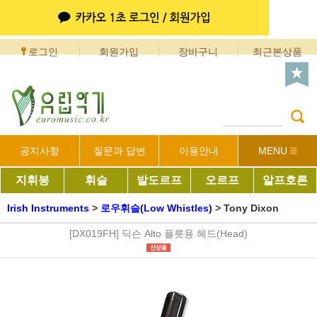
로그인
회원가입
장바구니
최근본상품
공지사항
질문과 답변
이용안내
MENU
지휘봉
휘슬
발도르프
오르프
알프호른
Irish Instruments
>
로우휘슬(Low Whistles)
>
Tony Dixon
[DX019FH] 딕슨 Alto 플릇용 헤드(Head)