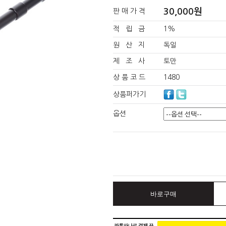
30,000원
판 매 가 격
적 립 금
1%
원 산 지
독일
제 조 사
토만
상 품 코 드
1480
상품퍼가기
옵션
바로구매