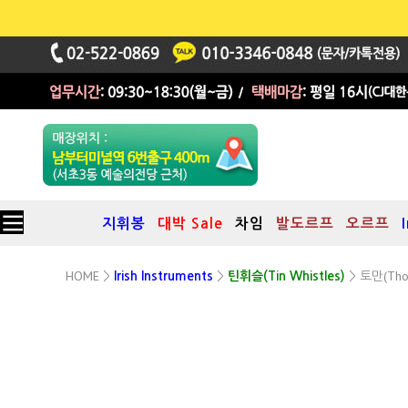
지휘봉
대박 Sale
차임
발도르프
오르프
HOME
토만(Tho
>
Irish Instruments
>
틴휘슬(Tin Whistles)
>
토만 휘슬 Thomann Irish Whistle
하이 D키 (Black) + 소프트케이스