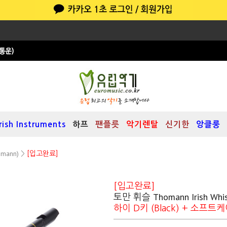
Irish Instruments
하프
팬플릇
악기렌탈
신기한
앙클룽
mann)
>
[입고완료]
[입고완료]
토만 휘슬 Thomann Irish Whis
하이 D키 (Black) + 소프트