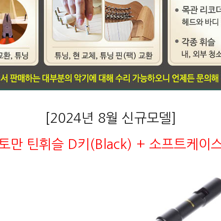
[2024년 8월 신규모델]
토만 틴휘슬 D키(Black) + 소프트케이