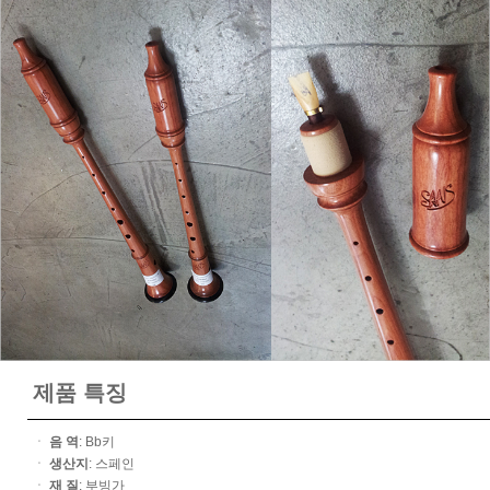
제품 특징
ㆍ
음 역
: Bb키
ㆍ
생산지
: 스페인
ㆍ
재 질
: 부빙가