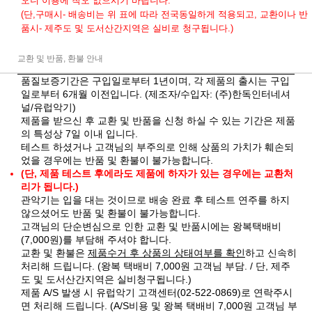
오니 이용에 착오 없으시기 바랍니다.
(단,구매시- 배송비는 위 표에 따라 전국동일하게 적용되고, 교환이나 반
품시- 제주도 및 도서산간지역은 실비로 청구됩니다.)
교환 및 반품, 환불 안내
품질보증기간은 구입일로부터 1년이며, 각 제품의 출시는 구입
일로부터 6개월 이전입니다. (제조자/수입자: (주)한독인터네셔
널/유럽악기)
제품을 받으신 후 교환 및 반품을 신청 하실 수 있는 기간은 제품
의 특성상 7일 이내 입니다.
테스트 하셨거나 고객님의 부주의로 인해 상품의 가치가 훼손되
었을 경우에는 반품 및 환불이 불가능합니다.
(단, 제품 테스트 후에라도 제품에 하자가 있는 경우에는 교환처
리가 됩니다.)
관악기는 입을 대는 것이므로 배송 완료 후 테스트 연주를 하지
않으셨어도 반품 및 환불이 불가능합니다.
고객님의 단순변심으로 인한 교환 및 반품시에는 왕복택배비
(7,000원)를 부담해 주셔야 합니다.
교환 및 환불은
제품수거 후 상품의 상태여부를 확인
하고 신속히
처리해 드립니다. (왕복 택배비 7,000원 고객님 부담. / 단, 제주
도 및 도서산간지역은 실비청구됩니다.)
제품 A/S 발생 시 유럽악기 고객센터(02-522-0869)로 연락주시
면 처리해 드립니다. (A/S비용 및 왕복 택배비 7,000원 고객님 부