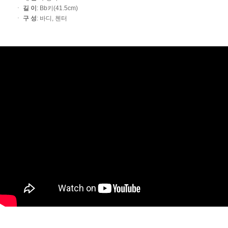
ㆍ
길 이
: Bb키(41.5cm)
ㆍ
구 성
: 바디, 첸터