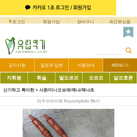
로그인
회원가입
장바구니
최근본상품
공지사항
질문과 답변
이용안내
MENU
지휘봉
휘슬
발도르프
오르프
알프호른
신기하고 특이한
>
사푼/미니오보에/께나/께나초
라우쉬파이페 Rauschpfeife Bb키