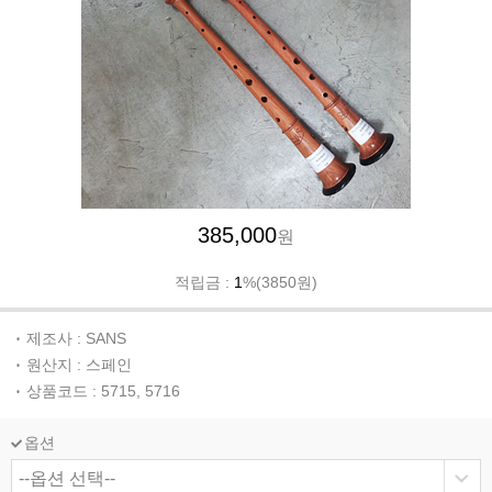
385,000
원
적립금 :
1
%(3850원)
제조사 : SANS
원산지 : 스페인
상품코드 : 5715, 5716
옵션