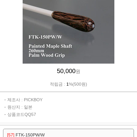
50,000
원
적립금 :
1
%(500원)
제조사 : PICKBOY
원산지 : 일본
상품코드QQ57
[57]
FTK-150PW/W