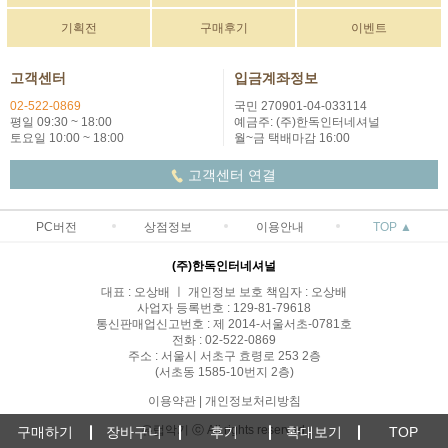
기획전
구매후기
이벤트
고객센터
입금계좌정보
02-522-0869
국민 270901-04-033114
평일 09:30 ~ 18:00
예금주: (주)한독인터네셔널
토요일 10:00 ~ 18:00
월~금 택배마감 16:00
고객센터 연결
PC버전
상점정보
이용안내
TOP ▲
(주)한독인터네셔널
대표 : 오상배 ㅣ 개인정보 보호 책임자 : 오상배
사업자 등록번호 : 129-81-79618
통신판매업신고번호 : 제 2014-서울서초-0781호
전화 : 02-522-0869
주소 : 서울시 서초구 효령로 253 2층
(서초동 1585-10번지 2층)
이용약관
|
개인정보처리방침
유럽악기 ⓒ All rights reserved.
구매하기
장바구니
후기
확대보기
TOP