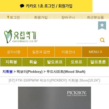
로그인
회원가입
장바구니
최근본상품
공지사항
질문과 답변
이용안내
MENU
지휘봉
휘슬
발도르프
오르프
알프호른
지휘봉
>
픽보이(Pickboy)
>
우드샤프트(Wood Shaft)
[57] FTK-150PW/W 픽보이(PICKBOY) 지휘봉 26cm(10.24")