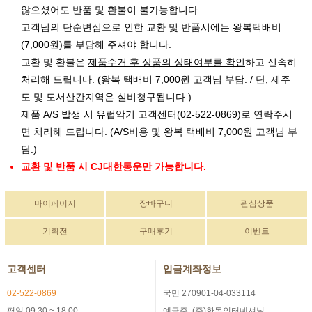
않으셨어도 반품 및 환불이 불가능합니다.
고객님의 단순변심으로 인한 교환 및 반품시에는 왕복택배비
(7,000원)를 부담해 주셔야 합니다.
교환 및 환불은
제품수거 후 상품의 상태여부를 확인
하고 신속히
처리해 드립니다. (왕복 택배비 7,000원 고객님 부담. / 단, 제주
도 및 도서산간지역은 실비청구됩니다.)
제품 A/S 발생 시 유럽악기 고객센터(02-522-0869)로 연락주시
면 처리해 드립니다. (A/S비용 및 왕복 택배비 7,000원 고객님 부
담.)
교환 및 반품 시 CJ대한통운만 가능합니다.
마이페이지
장바구니
관심상품
기획전
구매후기
이벤트
고객센터
입금계좌정보
02-522-0869
국민 270901-04-033114
평일 09:30 ~ 18:00
예금주: (주)한독인터네셔널