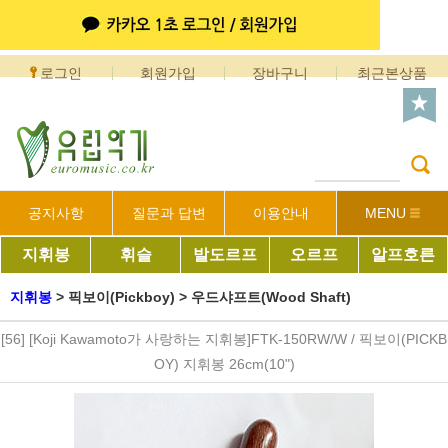
로그인
회원가입
장바구니
최근본상품
공지사항
질문과 답변
이용안내
MENU
지휘봉
휘슬
발도르프
오르프
알프호른
지휘봉
>
픽보이(Pickboy)
>
우드샤프트(Wood Shaft)
[56] [Koji Kawamoto가 사랑하는 지휘봉]FTK-150RW/W / 픽보이(PICKB
OY) 지휘봉 26cm(10")