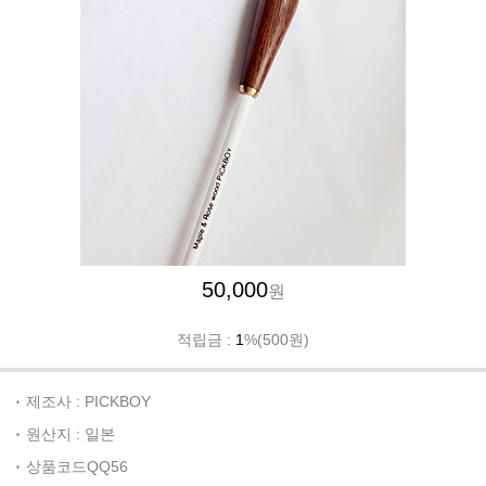
50,000
원
적립금 :
1
%(500원)
제조사 : PICKBOY
원산지 : 일본
상품코드QQ56