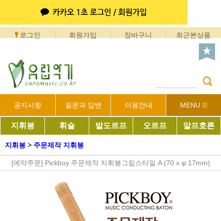
로그인
회원가입
장바구니
최근본상품
공지사항
질문과 답변
이용안내
MENU
지휘봉
휘슬
발도르프
오르프
알프호른
지휘봉
>
주문제작 지휘봉
[예약주문] Pickboy 주문제작 지휘봉그립스타일 A (70 x φ:17mm)