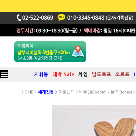
지휘봉
대박 Sale
차임
발도르프
오르프
HOME
아일랜드
바우런(Bodran) / 본즈(Bones)
>
세계전통
>
>
>