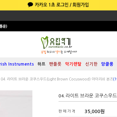
Irish Instruments
하프
팬플릇
악기렌탈
신기한
앙클룽
 04. 라이트 브라운 코쿠스우드(Light Brown Cocuswood) 아이리쉬 본즈
(
04. 라이트 브라운 코쿠스우드(Li
35,000
원
판 매 가 격