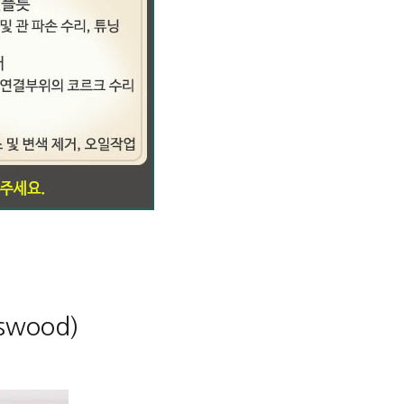
swood)