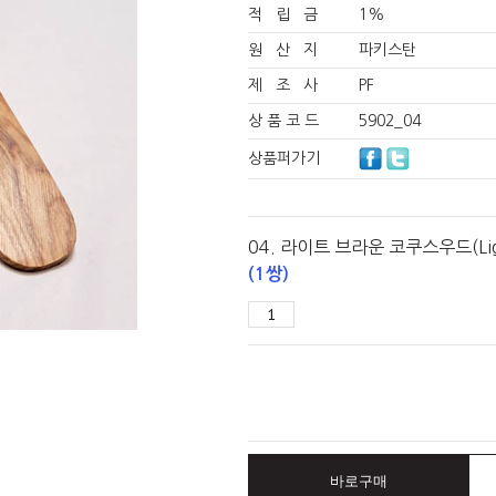
적 립 금
1%
원 산 지
파키스탄
제 조 사
PF
상 품 코 드
5902_04
상품퍼가기
04. 라이트 브라운 코쿠스우드(Lig
(1쌍)
바로구매