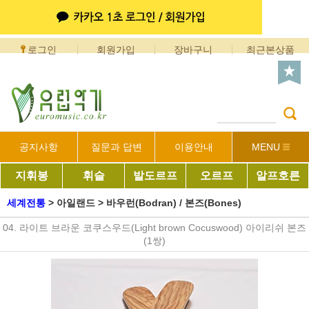
로그인
회원가입
장바구니
최근본상품
공지사항
질문과 답변
이용안내
MENU
지휘봉
휘슬
발도르프
오르프
알프호른
세계전통
>
아일랜드
>
바우런(Bodran) / 본즈(Bones)
04. 라이트 브라운 코쿠스우드(Light brown Cocuswood) 아이리쉬 본즈
(1쌍)