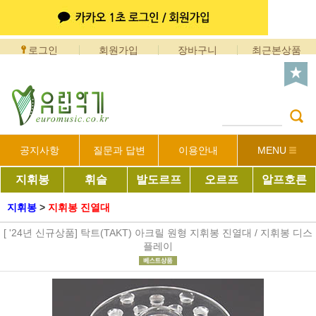
로그인
회원가입
장바구니
최근본상품
공지사항
질문과 답변
이용안내
MENU
지휘봉
휘슬
발도르프
오르프
알프호른
지휘봉
>
지휘봉 진열대
[ '24년 신규상품] 탁트(TAKT) 아크릴 원형 지휘봉 진열대 / 지휘봉 디스
플레이