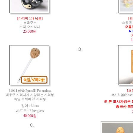
[마지막 1개 남음]
[영
복을주는
스웨덴 
까치 오카리나
오음
25,000원
K
(
1
[101] 퍼셀(Purcell) Fiberglass
[프
백우주 지휘자가 사랑하는 지휘봉
코시차임(Koshi 
독일 로헤마 社 지휘봉
※ 본 코시차임은 
길이 : 34cm
중국산 복
샤프트 : Fiberglass
40,000원