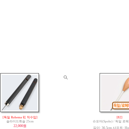
[독일 Rohema 社 직수입]
[82]
슬라이드휘슬 25cm
슈포어(Spohr) / 독일 
22,000원
길이: 36.5cm 샤프트: Hor