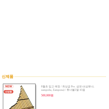
신제품
8월초 입고 예정 / 최상급 Pro. 샴포냐(삼뽀냐;
zampoña, Zampona) / 튜너블2열 43음
500,000원