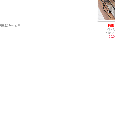
 비포함]
Key 선택
[렌탈
노래자랑
딩동댕
30,