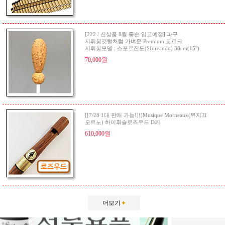
[222 / 신상품 8월 중순 입고예정] 파구
지휘봉깃털처럼 가벼운 Premium 코르크
지휘봉모델 : 스포르잔도(Sforzando) 38cm(15")
70,000원
[[7/28 1대 판매 가능!]!]Musique Morneaux(뮤지끄
모르노) 하이휘슬로즈우드 D키
610,000원
더보기