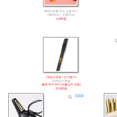
백파이프용 리드 모음 No.1
(챈터리드 / 드론리드)
4,000원
[재입고완료 / 인기짱!!!]
리어(Lir) 휘슬
블랙 하이 D키 (선물상자 포함)
20,000원