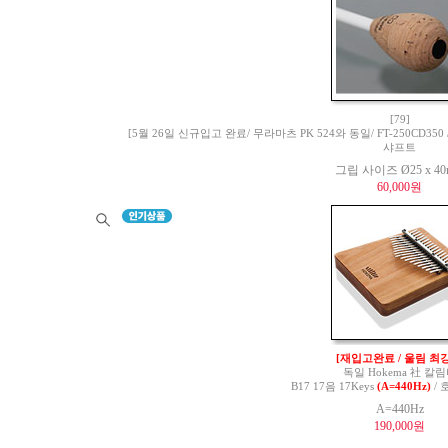
[79]
[5월 26일 신규입고 완료/ 무라마츠 PK 524와 동일/ FT-250CD350 / 
샤프트
그립 사이즈 Ø25 x 4
60,000원
[재입고완료 / 울림 최강
독일 Hokema 社 칼
B17 17음 17Keys
(A=440Hz)
/ 
A=440Hz
190,000원