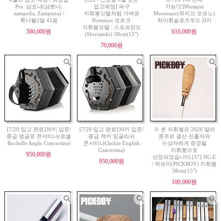
Pro. 샴포냐(삼뽀냐;
입고예정] 파구
가능!]!]Musique
zampoña, Zampona) /
지휘봉깃털처럼 가벼운
Morneaux(뮤지끄 모르노)
튜너블2열 43음
Premium 코르크
하이휘슬로즈우드 D키
지휘봉모델 : 스포르잔도
500,000원
610,000원
(Sforzando) 38cm(15")
70,000원
[7/20 입고 완료]30키 입문/
[7/20 입고 완료]30키 입문/
※ 본 지휘봉은 2026 말러
중급 앵글로 콘서티나(로셸
중급 잭키 잉글리쉬
콩쿠르 결선 진출자와
Rochelle Anglo Concertina)
콘서티나(Jackie English
수상자에게 증정될
Concertina)
지휘봉으로
950,000원
선정되었습니다.[37] NC-E
950,000원
/ 픽보이(PICKBOY) 지휘봉
38cm(15")
100,000원