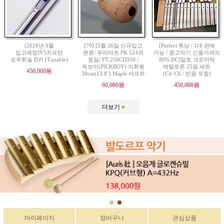
[2026년 8월
[79] [5월 26일 신규입고
[Perfect 튜닝 / 1대 판매
입고예정]V5치프턴
완료/ 무라마츠 PK 524와
가능 / 중고악기 신품가격의
로우휘슬 D키 (Tunable)
동일/ FT-250CD350 /
80% DC]알토 크로마틱
픽보이(PICKBOY) 지휘봉
메탈로폰 25음 세트
450,000원
38cm(13.8") Maple 샤프트
(C4~C6 / 반음 포함)
60,000원
450,000원
더보기
마이페이지
장바구니
관심상품