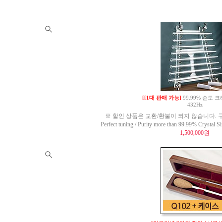
[[1대 판매 가능]
99.99% 순도
432Hz
※ 할인 상품은 교환/환불이 되지 않습니다. 구
Perfect tuning / Purity more than 99.99% Crysta
1,500,000원