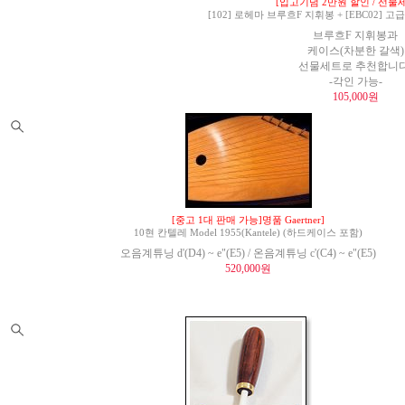
[입고기념 2만원 할인 / 선물세
[102] 로헤마 브루흐F 지휘봉 + [EBC02]
브루흐F 지휘봉과
케이스(차분한 갈색)
선물세트로 추천합니다
-각인 가능-
105,000원
[중고 1대 판매 가능]명품 Gaertner]
10현 칸텔레 Model 1955(Kantele) (하드케이스 포함)
오음계튜닝 d'(D4) ~ e"(E5) / 온음계튜닝 c'(C4) ~ e"(E5)
520,000원