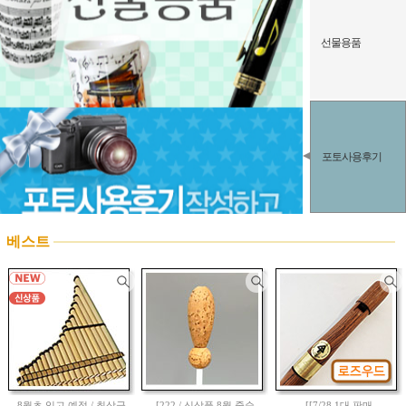
선물용품
포토사용후기
베스트
8월초 입고 예정 / 최상급
[222 / 신상품 8월 중순
[[7/28 1대 판매