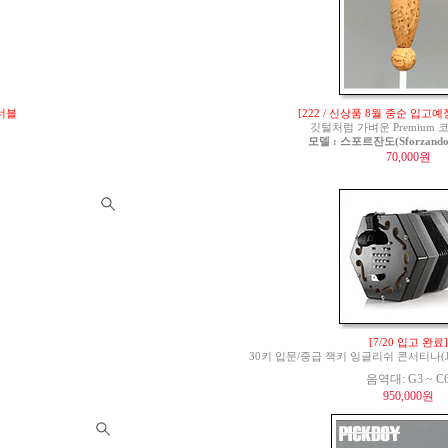
튜너블
[222 / 신상품 8월 중순 입고예
깃털처럼 가벼운 Premium
모델 : 스포르잔도(Sforzando)
70,000원
[7/20 입고 완료]
30키 입문/중급 잭키 잉글리쉬 콘서티나(Jackie 
음역대: G3 ~ C
950,000원