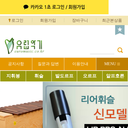
로그인
회원가입
장바구니
최근본상품
공지사항
질문과 답변
이용안내
MENU
지휘봉
휘슬
발도르프
오르프
알프호른