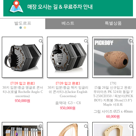
발도르프
베스트
특별상품
[7/20 입고 완료]
[7/20 입고 완료]
[79]
30키 입문/중급 앵글로 콘서
30키 입문/중급 잭키 잉글리
[5월 26일 신규입고 완료/
티나(로셸 Rochelle Anglo C
쉬 콘서티나(Jackie English
무라마츠 PK 524와 동일/ F
oncertina)
Concertina)
T-250CD350 / 픽보이(PICK
950,000원
BOY) 지휘봉 38cm(13.8")
음역대: G3 ~ C6
Maple 샤프트
950,000원
그립 사이즈 Ø25 x 40mm
60,000원