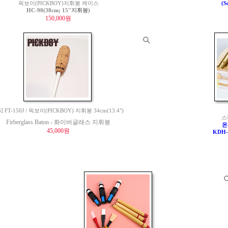
픽보이(PICKBOY)지휘봉 케이스
(S
HC-90(38cm; 15"지휘봉)
150,000원
6] FT-150J / 픽보이(PICKBOY) 지휘봉 34cm(13.4")
스
Firberglass Baton - 화이버글래스 지휘봉
온
45,000원
KDH-