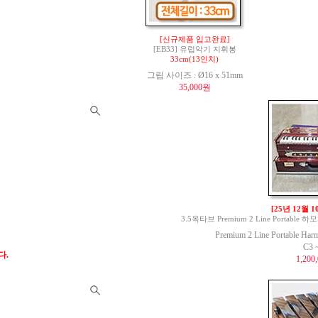
[신규제품 입고완료]
[EB33] 유럽악기 지휘봉
33cm(13인치)
그립 사이즈 : Ø16 x 51mm
35,000원
[25년 12월 
3.5옥타브 Premium 2 Line Portable 하모
Premium 2 Line Portable Har
C3 
다.
1,200