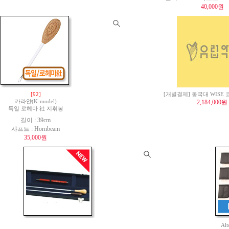
40,000원
[92]
[개별결제] 동국대 WISE
카라얀(K-model)
2,184,000원
독일 로헤마 社 지휘봉
길이 : 39cm
샤프트 : Hornbeam
35,000원
Al