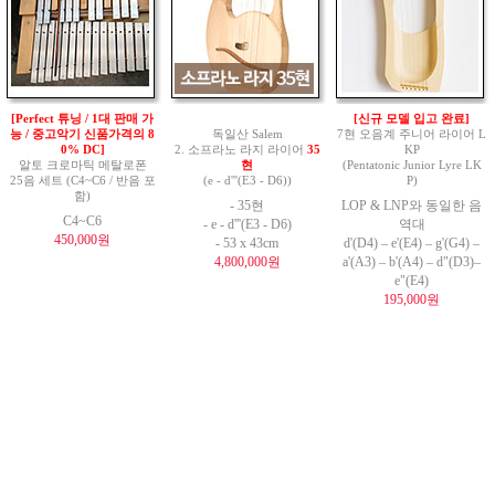
[Perfect 튜닝 / 1대 판매 가
[신규 모델 입고 완료]
능 / 중고악기 신품가격의 8
독일산 Salem
7현 오음계 주니어 라이어 L
0% DC]
2. 소프라노 라지 라이어
35
KP
알토 크로마틱 메탈로폰
현
(Pentatonic Junior Lyre LK
25음 세트 (C4~C6 / 반음 포
(e - d'''(E3 - D6))
P)
함)
- 35현
LOP & LNP와 동일한 음
C4~C6
- e - d'''(E3 - D6)
역대
450,000원
- 53 x 43cm
d'(D4) – e'(E4) – g'(G4) –
4,800,000원
a'(A3) – b'(A4) – d"(D3)–
e"(E4)
195,000원