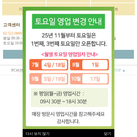
기획전
구매후기
이벤트
고객센터
입금계좌정보
02-522-0869
국민 270901-04-033114
평일 09:30 ~ 18:00
예금주: (주)한독인터네셔널
토요일 10:00 ~ 18:00
월~금 택배마감 16:00
고객센터 연결
PC버전
상점정보
이용안내
TOP ▲
(주)한독인터네셔널
대표 : 오상배 ㅣ 개인정보 보호 책임자 : 오상배
사업자 등록번호 : 129-81-79618
통신판매업신고번호 : 제 2014-서울서초-0781호
전화 : 02-522-0869
주소 : 서울시 서초구 효령로 253 2층
(서초동 1585-10번지 2층)
이용약관
|
개인정보처리방침
유럽악기 ⓒ All rights reserved.
다시 보지 않기
닫기