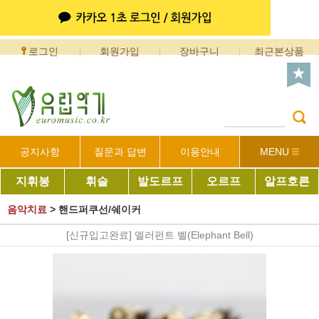
로그인
회원가입
장바구니
최근본상품
공지사항
질문과 답변
이용안내
MENU
지휘봉
휘슬
발도르프
오르프
알프호른
음악치료
>
핸드퍼쿠선/쉐이커
[신규입고완료] 엘러펀트 벨(Elephant Bell)