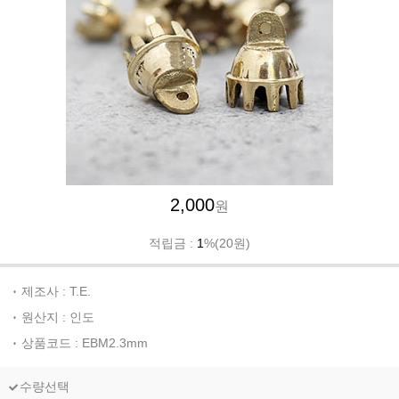
2,000
원
적립금 :
1
%(20원)
제조사 : T.E.
원산지 : 인도
상품코드 : EBM2.3mm
수량선택