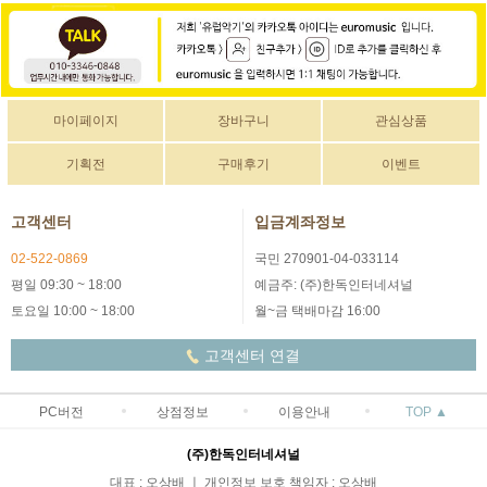
마이페이지
장바구니
관심상품
기획전
구매후기
이벤트
고객센터
입금계좌정보
02-522-0869
국민 270901-04-033114
평일 09:30 ~ 18:00
예금주: (주)한독인터네셔널
토요일 10:00 ~ 18:00
월~금 택배마감 16:00
고객센터 연결
PC버전
상점정보
이용안내
TOP ▲
(주)한독인터네셔널
대표 : 오상배 ㅣ 개인정보 보호 책임자 : 오상배