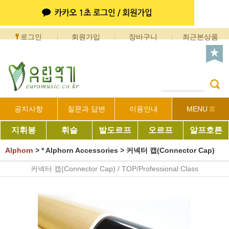
로그인
회원가입
장바구니
최근본상품
공지사항
질문과 답변
이용안내
MENU
지휘봉
휘슬
발도르프
오르프
알프호른
Alphorn
>
* Alphorn Accessories
>
커넥터 캡(Connector Cap)
커넥터 캡(Connector Cap) / TOP/Professional Class