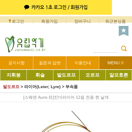
로그인
회원가입
장바구니
최근본상품
공지사항
질문과 답변
이용안내
MENU
지휘봉
휘슬
발도르프
오르프
알프호른
발도르프
>
라이어(Leier; Lyre)
>
부속품
[스웨덴 Auris 社]킨더라이어 12음 전용 현 낱개