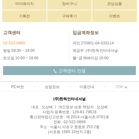
마이페이지
장바구니
관심상품
기획전
구매후기
이벤트
고객센터
입금계좌정보
02-522-0869
국민 270901-04-033114
평일 09:30 ~ 18:00
예금주: (주)한독인터네셔널
토요일 10:00 ~ 18:00
월~금 택배마감 16:00
고객센터 연결
PC버전
상점정보
이용안내
TOP ▲
(주)한독인터네셔널
대표 : 오상배 ㅣ 개인정보 보호 책임자 : 오상배
사업자 등록번호 : 129-81-79618
통신판매업신고번호 : 제 2014-서울서초-0781호
전화 : 02-522-0869
주소 : 서울시 서초구 효령로 253 2층
(서초동 1585-10번지 2층)