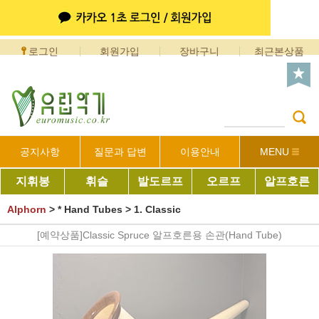
로그인
회원가입
장바구니
최근본상품
공지사항
질문과 답변
이용안내
MENU
지휘봉
휘슬
발도르프
오르프
알프호른
Alphorn
>
* Hand Tubes
>
1. Classic
[예약상품]Classic Spruce 알프호른용 손관(Hand Tube)