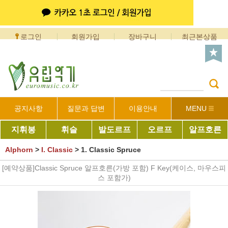
로그인
회원가입
장바구니
최근본상품
공지사항
질문과 답변
이용안내
MENU
지휘봉
휘슬
발도르프
오르프
알프호른
Alphorn
>
I. Classic
>
1. Classic Spruce
[예약상품]Classic Spruce 알프호른(가방 포함) F Key(케이스, 마우스피
스 포함가)