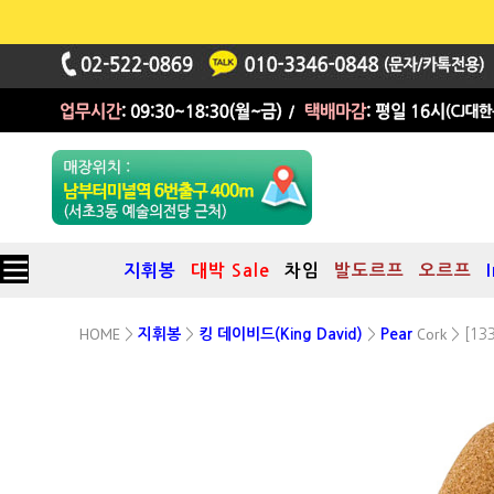
지휘봉
대박 Sale
차임
발도르프
오르프
HOME
Cork
>
지휘봉
>
킹 데이비드(King David)
>
Pear
> [133
Pear시리즈 코르크 지휘봉
18인치