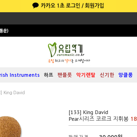
Irish Instruments
하프
팬플릇
악기렌탈
신기한
앙클룽
] King David
[133] King David
Pear시리즈 코르크 지휘봉
1