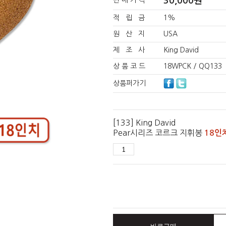
30,000
원
판 매 가 격
적 립 금
1%
원 산 지
USA
제 조 사
King David
상 품 코 드
18WPCK / QQ133
상품퍼가기
[133] King David
Pear시리즈 코르크 지휘봉
18인