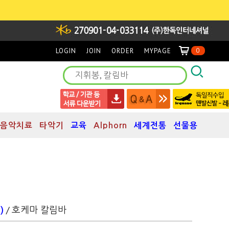
LOGIN
JOIN
ORDER
MYPAGE
0
음악치료
타악기
교육
Alphorn
세계전통
선물용
/ 호케마 칼림바
)