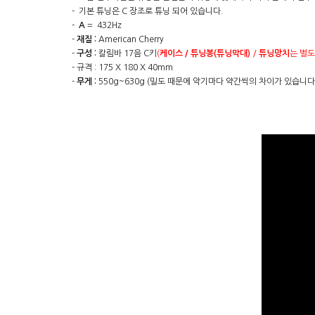
-
기본 튜닝은 C
장
조로 튜닝 되어 있습니다
.
-
A
= 432Hz
-
재질 :
American Cherry
-
구성 :
칼림바 17음 C키
(
케이스 / 튜닝봉(튜닝막대)
/
튜닝망치
는 별도
-
규격 :
175 X 180 X 40mm
-
무게 :
550g~630g (밀도 때문에 악기마다 약간씩의 차이가 있습니다.