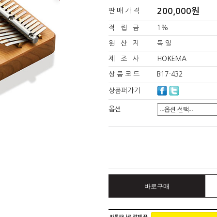
200,000원
판 매 가 격
적 립 금
1%
원 산 지
독 일
제 조 사
HOKEMA
상 품 코 드
B17-432
상품퍼가기
옵션
바로구매