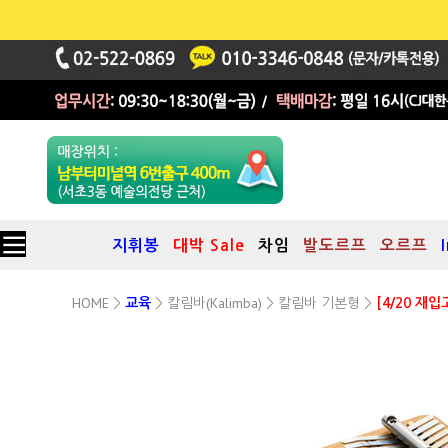
지휘봉
대박 Sale
차임
발도르프
오르프
HOME
칼림바(Kalimba)
칼림바 기본형
>
교육
>
>
>
[4/20 재
독일 Hokema 社 칼림바
B17 17음 17Keys
(A=432Hz)
/ 호케마 칼림바