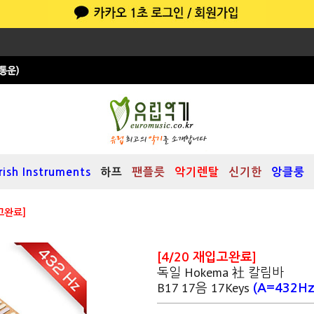
Irish Instruments
하프
팬플릇
악기렌탈
신기한
앙클룽
입고완료]
[4/20 재입고완료]
독일 Hokema 社 칼림바
B17 17음 17Keys
(A=432Hz