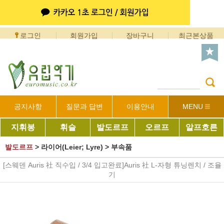
로그인
회원가입
장바구니
최근본상품
공지사항
질문과 답변
이용안내
MENU
지휘봉
휘슬
발도르프
오르프
알프호른
발도르프
>
라이어(Leier; Lyre)
>
부속품
[스웨덴 Auris 社 직수입 / 3/4 입고완료]Auris 社 L-자형 튜닝렌치 / 조율
기