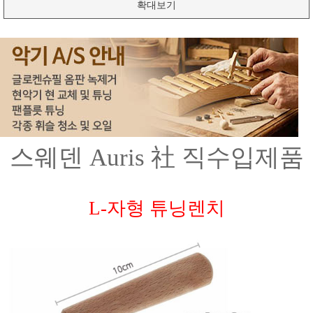
확대보기
스웨덴 Auris 社 직수입제품
L-자형 튜닝렌치