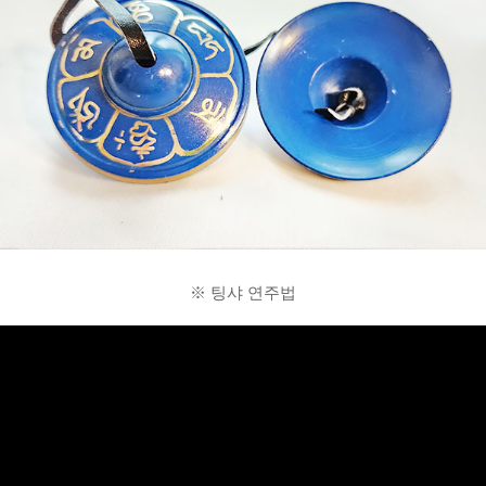
※ 팅샤 연주법