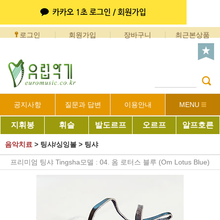
로그인
회원가입
장바구니
최근본상품
공지사항
질문과 답변
이용안내
MENU
지휘봉
휘슬
발도르프
오르프
알프호른
음악치료
>
팅샤/싱잉볼
>
팅샤
프리미엄 팅샤 Tingsha모델 : 04. 옴 로터스 블루 (Om Lotus Blue)