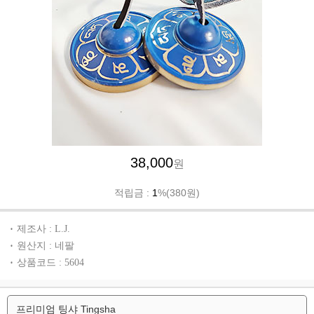
38,000
원
적립금 :
1
%(380원)
제조사 : L.J.
원산지 : 네팔
상품코드 : 5604
프리미엄 팅샤 Tingsha