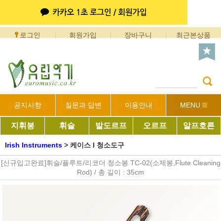
로그인
회원가입
장바구니
최근본상품
공지사항
질문과 답변
이용안내
MENU
지휘봉
휘슬
발도르프
오르프
알프호른
Irish Instruments
>
케이스 I 청소도구
[신규입고완료]휘슬/플루트/리코더 청소봉 TC-02(소제봉,Flute Cleaning
Rod) / 총 길이 : 35cm