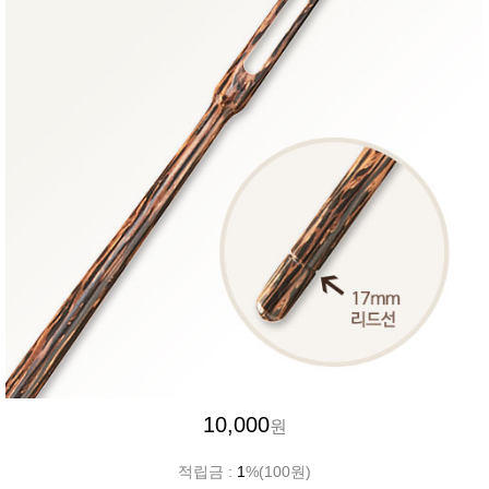
10,000
원
적립금 :
1
%(100원)