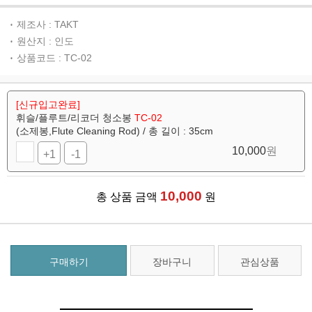
제조사 : TAKT
원산지 : 인도
상품코드 : TC-02
[신규입고완료]
휘슬/플루트/리코더 청소봉
TC-02
(소제봉,Flute Cleaning Rod) / 총 길이 : 35cm
10,000
원
+1
-1
10,000
총 상품 금액
원
구매하기
장바구니
관심상품