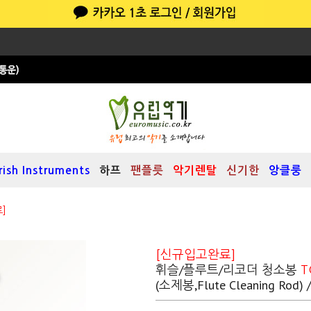
Irish Instruments
하프
팬플릇
악기렌탈
신기한
앙클룽
]
[신규입고완료]
휘슬/플루트/리코더 청소봉
T
(소제봉,Flute Cleaning Rod)