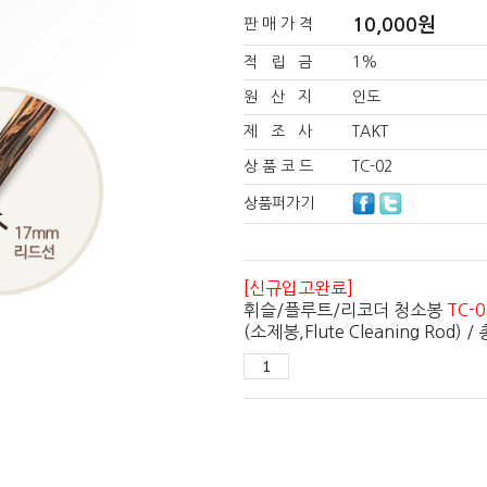
10,000
원
판 매 가 격
적 립 금
1%
원 산 지
인도
제 조 사
TAKT
상 품 코 드
TC-02
상품퍼가기
[신규입고완료]
휘슬/플루트/리코더 청소봉
TC-0
(소제봉,Flute Cleaning Rod) /