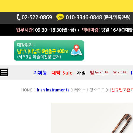
지휘봉
대박 Sale
차임
발도르프
오르프
HOME
케이스 I 청소도구
>
Irish Instruments
>
>
[신규입고완료
휘슬/플루트/리코더 청소봉
TC-02
(소제봉,Flute Cleaning Rod) / 총 길이 : 35cm