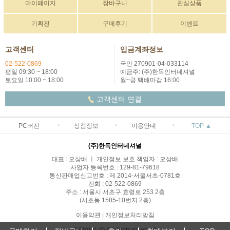
마이페이지
장바구니
관심상품
기획전
구매후기
이벤트
고객센터
입금계좌정보
02-522-0869
국민 270901-04-033114
평일 09:30 ~ 18:00
예금주: (주)한독인터네셔널
토요일 10:00 ~ 18:00
월~금 택배마감 16:00
고객센터 연결
PC버전
상점정보
이용안내
TOP ▲
(주)한독인터네셔널
대표 : 오상배 ㅣ 개인정보 보호 책임자 : 오상배
사업자 등록번호 : 129-81-79618
통신판매업신고번호 : 제 2014-서울서초-0781호
전화 : 02-522-0869
주소 : 서울시 서초구 효령로 253 2층
(서초동 1585-10번지 2층)
이용약관
|
개인정보처리방침
유럽악기 ⓒ All rights reserved.