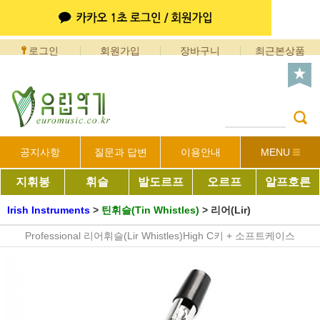
로그인
회원가입
장바구니
최근본상품
공지사항
질문과 답변
이용안내
MENU
지휘봉
휘슬
발도르프
오르프
알프호른
Irish Instruments
>
틴휘슬(Tin Whistles)
>
리어(Lir)
Professional 리어휘슬(Lir Whistles)High C키 + 소프트케이스