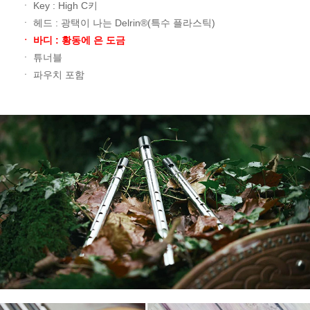
ㆍ Key : High C키
ㆍ 헤드 : 광택이 나는 Delrin®(특수 플라스틱)
ㆍ 바디 : 황동에 은 도금
ㆍ 튜너블
ㆍ 파우치 포함