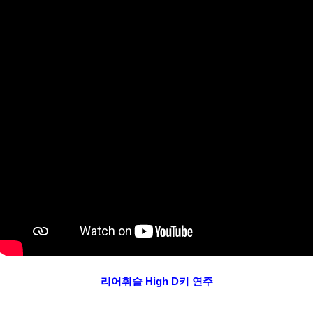
리어휘슬 High D키 연주