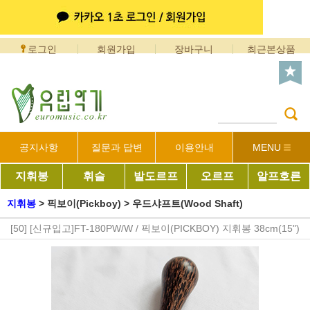
로그인
회원가입
장바구니
최근본상품
공지사항
질문과 답변
이용안내
MENU
지휘봉
휘슬
발도르프
오르프
알프호른
지휘봉
>
픽보이(Pickboy)
>
우드샤프트(Wood Shaft)
[50] [신규입고]FT-180PW/W / 픽보이(PICKBOY) 지휘봉 38cm(15")