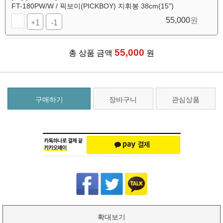
FT-180PW/W / 픽보이(PICKBOY) 지휘봉 38cm(15")
55,000
원
+1
-1
55,000
총 상품 금액
원
구매하기
장바구니
관심상품
확대보기