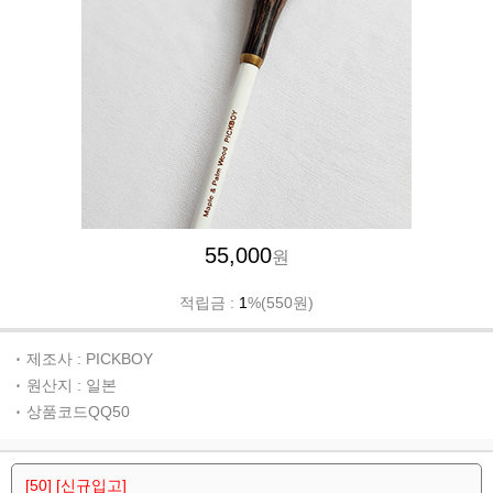
55,000
원
적립금 :
1
%(550원)
제조사 : PICKBOY
원산지 : 일본
상품코드QQ50
[50] [신규입고]