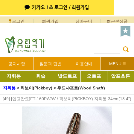
로그인
회원가입
장바구니
최근본상품
공지사항
질문과 답변
이용안내
MENU
지휘봉
휘슬
발도르프
오르프
알프호른
지휘봉
>
픽보이(Pickboy)
>
우드샤프트(Wood Shaft)
[49] [입고완료]FT-160PW/W / 픽보이(PICKBOY) 지휘봉 34cm(13.4")