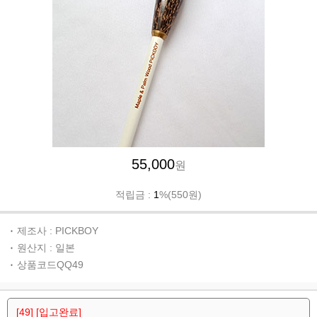
55,000
원
적립금 :
1
%(550원)
제조사 : PICKBOY
원산지 : 일본
상품코드QQ49
[49] [입고완료]