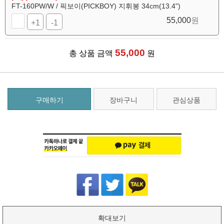
FT-160PW/W / 픽보이(PICKBOY) 지휘봉 34cm(13.4")
55,000
원
+1
-1
55,000
총 상품 금액
원
구매하기
장바구니
관심상품
확대보기