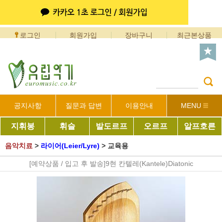
로그인
회원가입
장바구니
최근본상품
공지사항
질문과 답변
이용안내
MENU
지휘봉
휘슬
발도르프
오르프
알프호른
음악치료
>
라이어(Leier/Lyre)
>
교육용
[예약상품 / 입고 후 발송]9현 칸텔레(Kantele)Diatonic