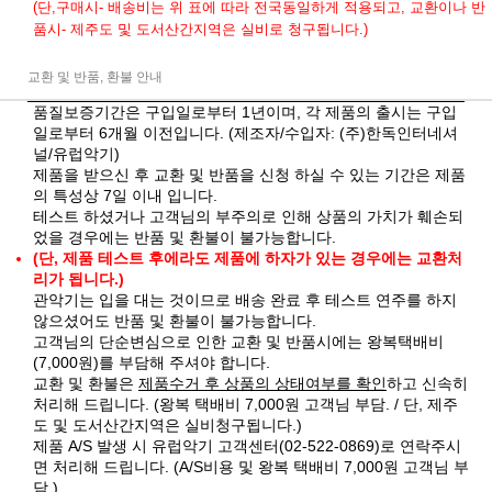
(단,구매시- 배송비는 위 표에 따라 전국동일하게 적용되고, 교환이나 반
품시- 제주도 및 도서산간지역은 실비로 청구됩니다.)
교환 및 반품, 환불 안내
품질보증기간은 구입일로부터 1년이며, 각 제품의 출시는 구입
일로부터 6개월 이전입니다. (제조자/수입자: (주)한독인터네셔
널/유럽악기)
제품을 받으신 후 교환 및 반품을 신청 하실 수 있는 기간은 제품
의 특성상 7일 이내 입니다.
테스트 하셨거나 고객님의 부주의로 인해 상품의 가치가 훼손되
었을 경우에는 반품 및 환불이 불가능합니다.
(단, 제품 테스트 후에라도 제품에 하자가 있는 경우에는 교환처
리가 됩니다.)
관악기는 입을 대는 것이므로 배송 완료 후 테스트 연주를 하지
않으셨어도 반품 및 환불이 불가능합니다.
고객님의 단순변심으로 인한 교환 및 반품시에는 왕복택배비
(7,000원)를 부담해 주셔야 합니다.
교환 및 환불은
제품수거 후 상품의 상태여부를 확인
하고 신속히
처리해 드립니다. (왕복 택배비 7,000원 고객님 부담. / 단, 제주
도 및 도서산간지역은 실비청구됩니다.)
제품 A/S 발생 시 유럽악기 고객센터(02-522-0869)로 연락주시
면 처리해 드립니다. (A/S비용 및 왕복 택배비 7,000원 고객님 부
담.)