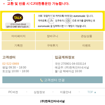
교환 및 반품 시 CJ대한통운만 가능합니다.
마이페이지
장바구니
관심상품
기획전
구매후기
이벤트
고객센터
입금계좌정보
02-522-0869
국민 270901-04-033114
평일 09:30 ~ 18:00
예금주: (주)한독인터네셔널
토요일 10:00 ~ 18:00
월~금 택배마감 16:00
고객센터 연결
PC버전
상점정보
이용안내
TOP ▲
(주)한독인터네셔널