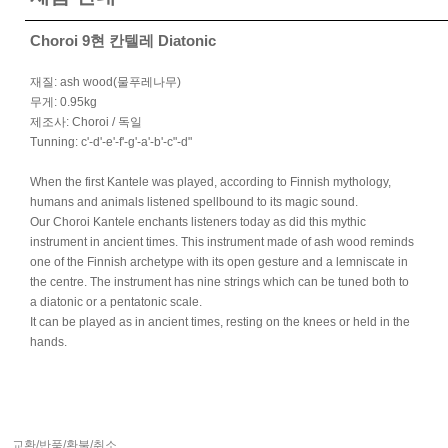
Choroi 9현 칸텔레 Diatonic
재질
:
ash wood(물푸레나무)
무게
: 0.95kg
제조사: Choroi / 독일
Tunning:
c'-d'-e'-f'-g'-a'-b'-c"-d"
When the first Kantele was played, according to Finnish mythology,
humans and animals listened spellbound to its magic sound.
Our Choroi Kantele enchants listeners today as did this mythic
instrument in ancient times. This instrument made of ash wood reminds
one of the Finnish archetype with its open gesture and a lemniscate in
the centre. The instrument has nine strings which can be tuned both to
a diatonic or a pentatonic scale.
It can be played as in ancient times, resting on the knees or held in the
hands.
교환/반품/환불/취소