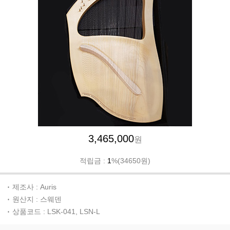
3,465,000
원
적립금 :
1
%(34650원)
제조사 : Auris
원산지 : 스웨덴
상품코드 : LSK-041, LSN-L