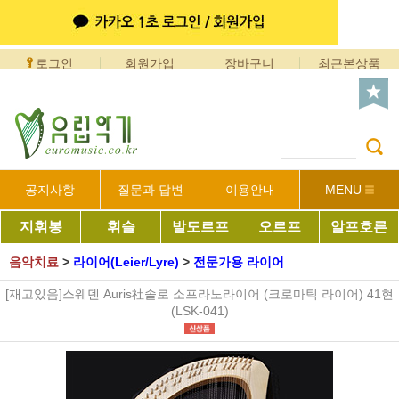
로그인
회원가입
장바구니
최근본상품
공지사항
질문과 답변
이용안내
MENU
지휘봉
휘슬
발도르프
오르프
알프호른
음악치료
>
라이어(Leier/Lyre)
>
전문가용 라이어
[재고있음]스웨덴 Auris社솔로 소프라노라이어 (크로마틱 라이어) 41현
(LSK-041)