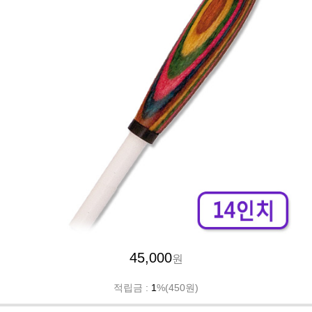
45,000
원
적립금 :
1
%(450원)