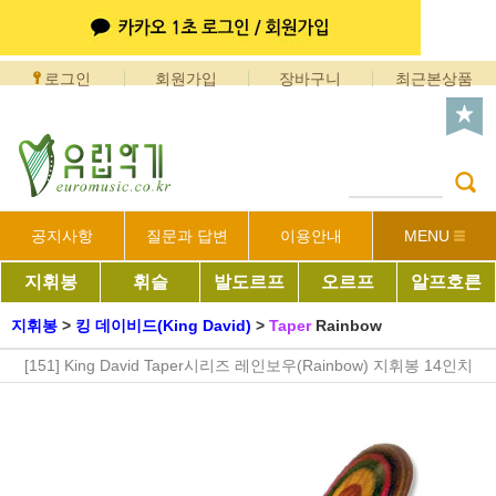
로그인
회원가입
장바구니
최근본상품
공지사항
질문과 답변
이용안내
MENU
지휘봉
휘슬
발도르프
오르프
알프호른
지휘봉
>
킹 데이비드(King David)
>
Taper
Rainbow
[151] King David Taper시리즈 레인보우(Rainbow) 지휘봉 14인치