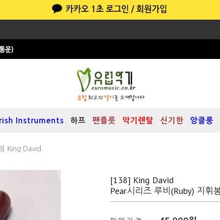
Irish Instruments
하프
팬플릇
악기렌탈
신기한
앙클룽
8] King David
[138] King David
Pear시리즈 루비(Ruby) 지휘