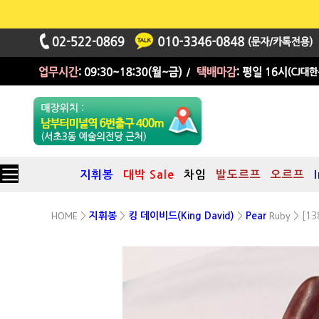
지휘봉
대박 Sale
차임
발도르프
오르프
HOME
Ruby
>
지휘봉
>
킹 데이비드(King David)
>
Pear
> [13
Pear시리즈 루비(Ruby) 지휘봉
12인치