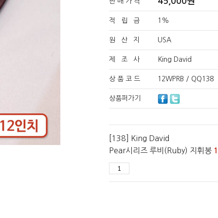
45,000
원
판 매 가 격
적 립 금
1%
원 산 지
USA
제 조 사
King David
상 품 코 드
12WPRB / QQ138
상품퍼가기
[138] King David
Pear시리즈 루비(Ruby) 지휘봉