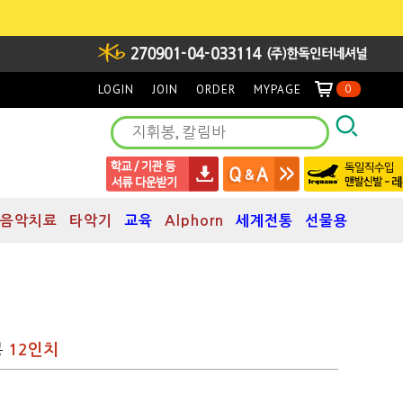
LOGIN
JOIN
ORDER
MYPAGE
0
음악치료
타악기
교육
Alphorn
세계전통
선물용
봉
12인치