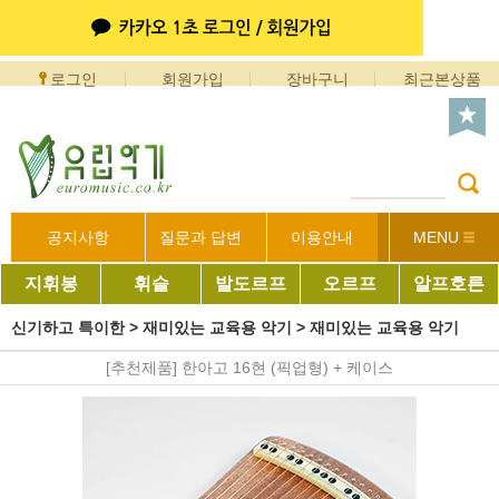
로그인
회원가입
장바구니
최근본상품
공지사항
질문과 답변
이용안내
MENU
지휘봉
휘슬
발도르프
오르프
알프호른
신기하고 특이한
>
재미있는 교육용 악기
>
재미있는 교육용 악기
[추천제품] 한아고 16현 (픽업형) + 케이스