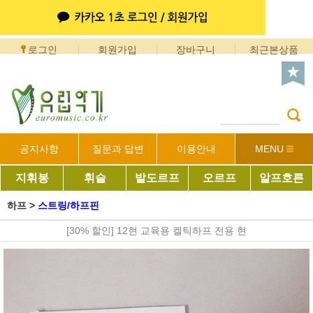
로그인
회원가입
장바구니
최근본상품
공지사항
질문과 답변
이용안내
MENU
지휘봉
휘슬
발도르프
오르프
알프호른
하프
>
스트링/하프핀
[30% 할인] 12현 교육용 켈틱하프 전용 현