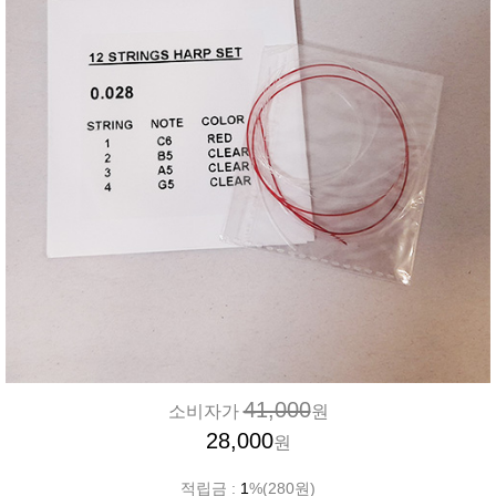
41,000
소비자가
원
28,000
원
적립금 :
1
%(280원)