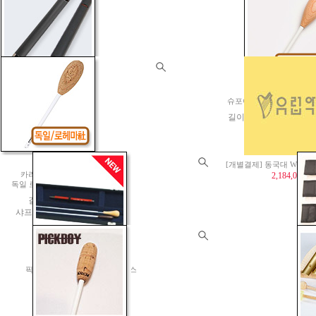
[독일 Rohema 社 직수입]
[82]
슬라이드휘슬 25cm
슈포어(Spohr) / 독일 
22,000원
길이: 36.5cm 샤프트: Hor
40,000원
[92]
[개별결제] 동국대 WISE
카라얀(K-model)
2,184,000원
독일 로헤마 社 지휘봉
길이 : 39cm
샤프트 : Hornbeam
35,000원
Al
픽보이(PICKBOY)지휘봉 케이스
(S
HC-90(38cm; 15"지휘봉)
150,000원