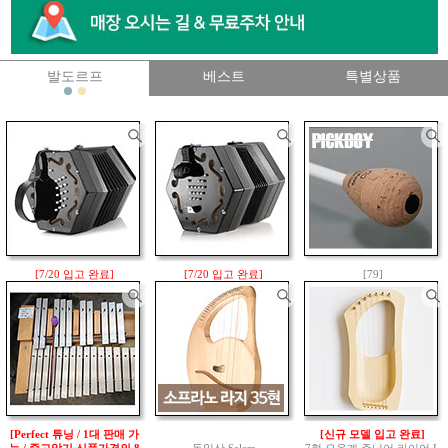
발도르프
베스트
특별상품
[7/20 입고 완료]
[7/20 입고 완료]
[79]
30키 입문/중급 앵글로 콘서
30키 입문/중급 잭키 잉글리
[5월 26일 신규입고 완료/
티나(로셸 Rochelle Anglo C
쉬 콘서티나(Jackie English
무라마츠 PK 524와 동일/ F
oncertina)
Concertina)
T-250CD350 / 픽보이(PICK
950,000원
BOY) 지휘봉 38cm(13.8")
음역대: G3 ~ C6
Maple 샤프트
950,000원
그립 사이즈 Ø25 x 40mm
60,000원
[Perfect 튜닝 / 1대 판매 가
[신규 모델 입고 완료]