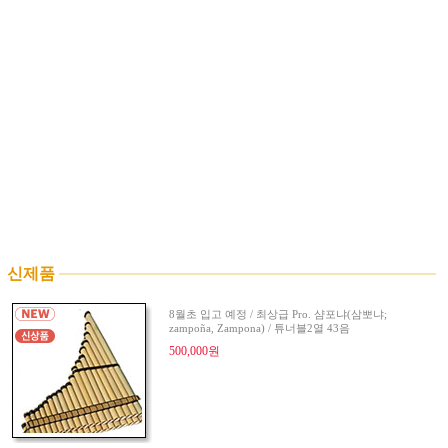
신제품
8월초 입고 예정 / 최상급 Pro. 샴포냐(삼뽀냐;
zampoña, Zampona) / 튜너블2열 43음
500,000원