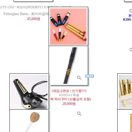
6] FT-150J / 픽보이(PICKBOY) 지휘봉 34cm(13.4")
스
Firberglass Baton - 화이버글래스 지휘봉
온
45,000원
KDH-
백파이프용 리드 모음 No.1
(챈터리드 / 드론리드)
4,000원
[재입고완료 / 인기짱!!!]
리어(Lir) 휘슬
블랙 하이 D키 (선물상자 포함)
20,000원
[마지막 1개 남음]
[영
복을주는
스웨덴 
까치 오카리나
오음
25,000원
K