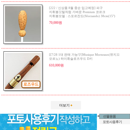
[222 / 신상품 8월 중순 입고예정] 파구
지휘봉깃털처럼 가벼운 Premium 코르크
지휘봉모델 : 스포르잔도(Sforzando) 38cm(15")
70,000원
[[7/28 1대 판매 가능!]!]Musique Morneaux(뮤지끄
모르노) 하이휘슬로즈우드 D키
610,000원
더보기
선물용품
포토사용후기