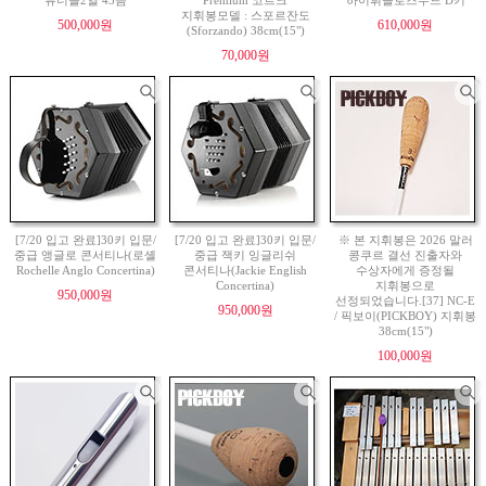
튜너블2열 43음
Premium 코르크
하이휘슬로즈우드 D키
지휘봉모델 : 스포르잔도
500,000원
610,000원
(Sforzando) 38cm(15")
70,000원
[7/20 입고 완료]30키 입문/
[7/20 입고 완료]30키 입문/
※ 본 지휘봉은 2026 말러
중급 앵글로 콘서티나(로셸
중급 잭키 잉글리쉬
콩쿠르 결선 진출자와
Rochelle Anglo Concertina)
콘서티나(Jackie English
수상자에게 증정될
Concertina)
지휘봉으로
950,000원
선정되었습니다.[37] NC-E
950,000원
/ 픽보이(PICKBOY) 지휘봉
38cm(15")
100,000원