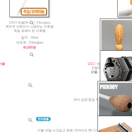
(
1
[101] 퍼셀(Purcell) Fiberglass
[프
백우주 지휘자가 사랑하는 지휘봉
코시차임(Koshi 
독일 로헤마 社 지휘봉
※ 본 코시차임은 
길이 : 34cm
중국산 복
샤프트 : Fiberglass
40,000원
튜너블
[222 / 신상품 8월 중순 입고예
깃털처럼 가벼운 Premium
모델 : 스포르잔도(Sforzando)
70,000원
[7/20 입고 완료]
30키 입문/중급 잭키 잉글리쉬 콘서티나(Jackie 
음역대: G3 ~ C
950,000원
[79]
[5월 26일 신규입고 완료/ 무라마츠 PK 524와 동일/ FT-250CD350 / 