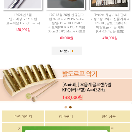
[2026년 8월
[79] [5월 26일 신규입고
[Perfect 튜닝 / 1대 판매
입고예정]V5치프턴
완료/ 무라마츠 PK 524와
가능 / 중고악기 신품가격의
로우휘슬 D키 (Tunable)
동일/ FT-250CD350 /
80% DC]알토 크로마틱
픽보이(PICKBOY) 지휘봉
메탈로폰 25음 세트
450,000원
38cm(13.8") Maple 샤프트
(C4~C6 / 반음 포함)
60,000원
450,000원
더보기
마이페이지
장바구니
관심상품
기획전
구매후기
이벤트