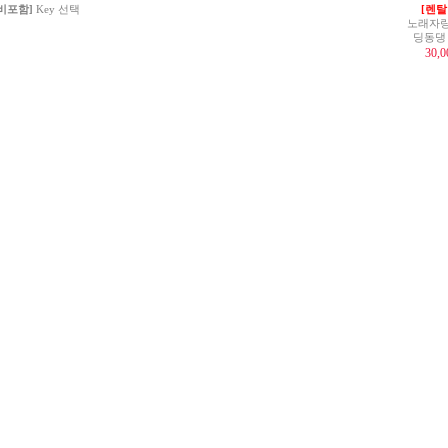
 비포함]
Key 선택
[렌탈
노래자랑
딩동댕
30,