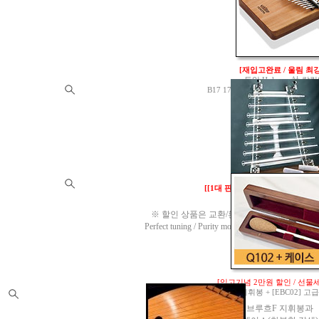
샤프트
그립 사이즈 Ø25 x 4
60,000원
[재입고완료 / 울림 최강
독일 Hokema 社 칼
B17 17음 17Keys
(A=440Hz)
/ 
A=440Hz
190,000원
[[1대 판매 가능]
99.99% 순도
432Hz
※ 할인 상품은 교환/환불이 되지 않습니다. 구
Perfect tuning / Purity more than 99.99% Crysta
1,500,000원
[입고기념 2만원 할인 / 선물세
[102] 로헤마 브루흐F 지휘봉 + [EBC02]
브루흐F 지휘봉과