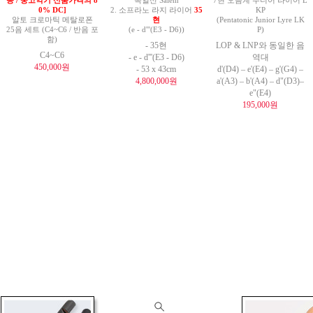
능 / 중고악기 신품가격의 8
독일산 Salem
7현 오음계 주니어 라이어 L
0% DC]
2. 소프라노 라지 라이어
35
KP
알토 크로마틱 메탈로폰
현
(Pentatonic Junior Lyre LK
25음 세트 (C4~C6 / 반음 포
(e - d'''(E3 - D6))
P)
함)
- 35현
LOP & LNP와 동일한 음
C4~C6
- e - d'''(E3 - D6)
역대
450,000원
- 53 x 43cm
d'(D4) – e'(E4) – g'(G4) –
4,800,000원
a'(A3) – b'(A4) – d"(D3)–
e"(E4)
195,000원