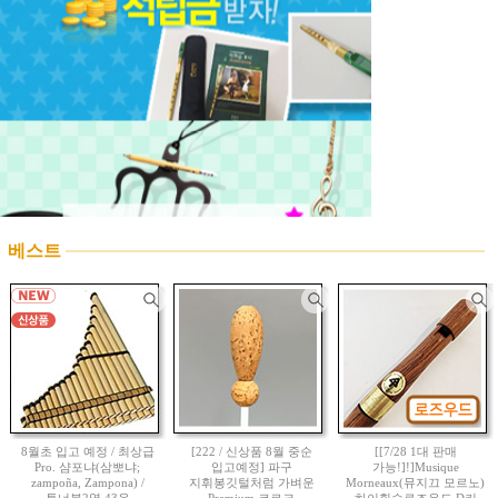
베스트
8월초 입고 예정 / 최상급
[222 / 신상품 8월 중순
[[7/28 1대 판매
Pro. 샴포냐(삼뽀냐;
입고예정] 파구
가능!]!]Musique
zampoña, Zampona) /
지휘봉깃털처럼 가벼운
Morneaux(뮤지끄 모르노)