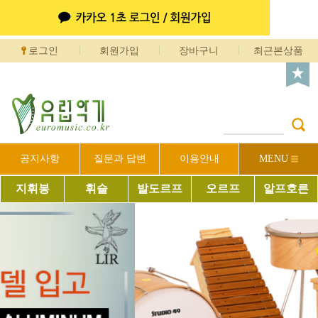
로그인
회원가입
장바구니
최근본상품
공지사항
질문과 답변
이용안내
MENU
지휘봉
휘슬
발도르프
오르프
알프호른