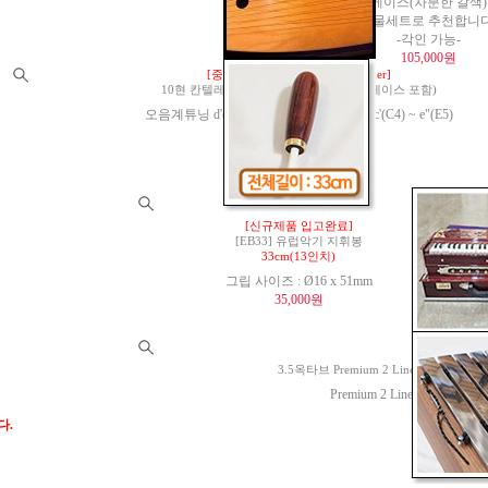
케이스(차분한 갈색)
선물세트로 추천합니다
-각인 가능-
105,000원
[중고 1대 판매 가능]명품 Gaertner]
10현 칸텔레 Model 1955(Kantele) (하드케이스 포함)
오음계튜닝 d'(D4) ~ e"(E5) / 온음계튜닝 c'(C4) ~ e"(E5)
520,000원
[신규제품 입고완료]
[EB33] 유럽악기 지휘봉
33cm(13인치)
그립 사이즈 : Ø16 x 51mm
35,000원
[25년 12월 
3.5옥타브 Premium 2 Line Portable 하모
Premium 2 Line Portable Har
C3 
다.
1,200