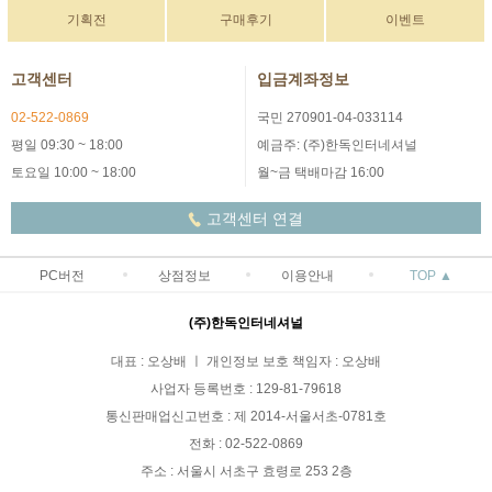
기획전
구매후기
이벤트
고객센터
입금계좌정보
02-522-0869
국민 270901-04-033114
평일 09:30 ~ 18:00
예금주: (주)한독인터네셔널
토요일 10:00 ~ 18:00
월~금 택배마감 16:00
고객센터 연결
PC버전
상점정보
이용안내
TOP ▲
(주)한독인터네셔널
대표 : 오상배 ㅣ 개인정보 보호 책임자 : 오상배
사업자 등록번호 : 129-81-79618
통신판매업신고번호 : 제 2014-서울서초-0781호
전화 : 02-522-0869
주소 : 서울시 서초구 효령로 253 2층