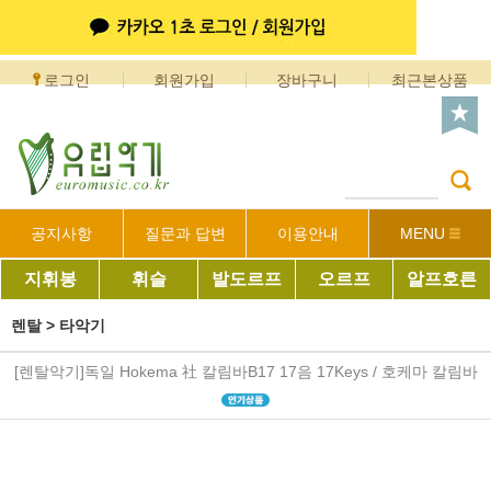
로그인
회원가입
장바구니
최근본상품
공지사항
질문과 답변
이용안내
MENU
지휘봉
휘슬
발도르프
오르프
알프호른
렌탈
>
타악기
[렌탈악기]독일 Hokema 社 칼림바B17 17음 17Keys / 호케마 칼림바