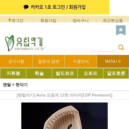
로그인
회원가입
장바구니
최근본상품
공지사항
질문과 답변
이용안내
MENU
지휘봉
휘슬
발도르프
오르프
알프호른
렌탈
>
현악기
[렌탈악기] Auris 오음계 12현 라이어[LDP Pentatonic]