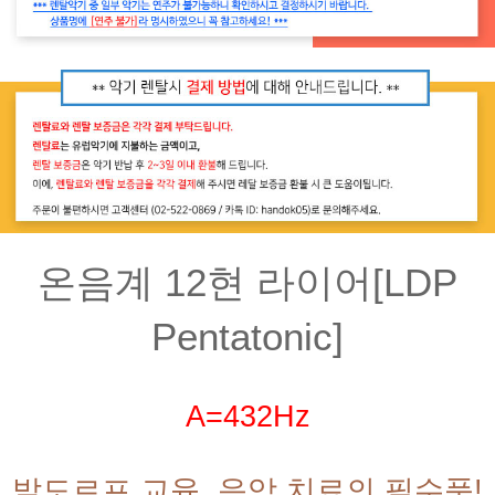
온음계 12현 라이어[LDP
Pentatonic]
A=432Hz
발도르프 교육, 음악 치료의 필수품!