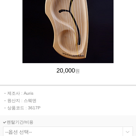
20,000
원
제조사 : Auris
원산지 : 스웨덴
상품코드 : 3617P
렌탈기간/비용