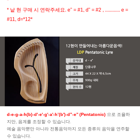
*
* 낱 현 구매 시 연락주세요. e" = #1, d" = #2 , ............ e =
#11, d=*12*
d-e-g-a-h(b)-d'-e'-g'-a'-h’(b')-d’’-e’’ (Pentatonic)
으로 조율하
지만, 음계를 조정할 수 있습니다.
예술 음악뿐만 아니라 전통음악까지 모든 종류의 음악을 연주할
수 있습니다.