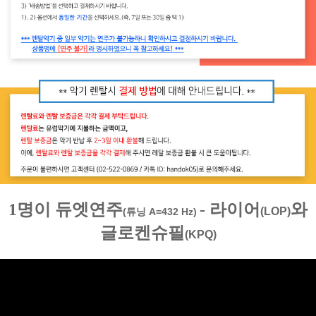
1명이 듀엣연주
- 라이어
와
(LOP)
(튜닝 A=432 Hz)
글로켄슈필
(KPQ)