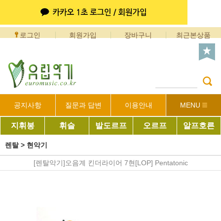
로그인
회원가입
장바구니
최근본상품
공지사항
질문과 답변
이용안내
MENU
지휘봉
휘슬
발도르프
오르프
알프호른
렌탈
>
현악기
[렌탈악기]오음계 킨더라이어 7현[LOP] Pentatonic