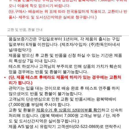
오니 이용에 착오 없으시기 바랍니다.
(단,구매시- 배송비는 위 표에 따라 전국동일하게 적용되고, 교환이나 반
품시- 제주도 및 도서산간지역은 실비로 청구됩니다.)
교환 및 반품, 환불 안내
품질보증기간은 구입일로부터 1년이며, 각 제품의 출시는 구입
일로부터 6개월 이전입니다. (제조자/수입자: (주)한독인터네셔
널/유럽악기)
제품을 받으신 후 교환 및 반품을 신청 하실 수 있는 기간은 제품
의 특성상 7일 이내 입니다.
테스트 하셨거나 고객님의 부주의로 인해 상품의 가치가 훼손되
었을 경우에는 반품 및 환불이 불가능합니다.
(단, 제품 테스트 후에라도 제품에 하자가 있는 경우에는 교환처
리가 됩니다.)
관악기는 입을 대는 것이므로 배송 완료 후 테스트 연주를 하지
않으셨어도 반품 및 환불이 불가능합니다.
고객님의 단순변심으로 인한 교환 및 반품시에는 왕복택배비
(7,000원)를 부담해 주셔야 합니다.
교환 및 환불은
제품수거 후 상품의 상태여부를 확인
하고 신속히
처리해 드립니다. (왕복 택배비 7,000원 고객님 부담. / 단, 제주
도 및 도서산간지역은 실비청구됩니다.)
제품 A/S 발생 시 유럽악기 고객센터(02-522-0869)로 연락주시