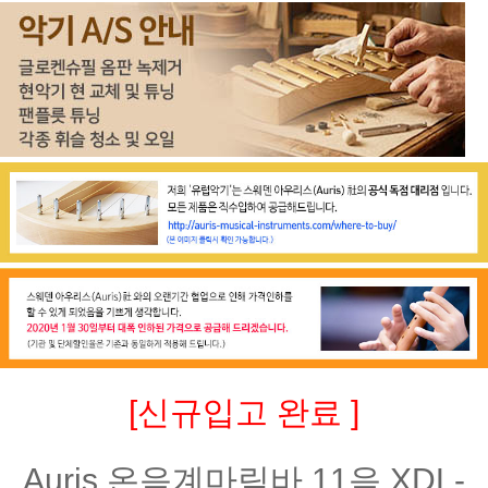
[신규입고 완료 ]
Auris 온음계마림바 11음 XDL-