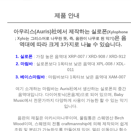
제품 안내
아우리스(Auris)社에서 제작하는 실로폰
(Xylophone
은 음
; Xylo는 그리스어로 나무란 뜻, 즉, 음판이 나무로 된 악기)
역대에 따라 크게 3가지로 나눌 수 있습니다.
1. 실로폰
: 가장 높은 음역대
XRP-007
/
XRD-908
/
XRD-912
2. 마림바
: 실로폰보다 1옥타브 낮은 음역대
XPL-008
/
XDL-
011
3. 베이스마림바
: 마림바보다 1옥타브 낮은 음역대
XAM-007
여기 소개하는 마림바는 Auris社에서 생산하는 실로폰의 중간
음역대입니다. 다이어토닉(온음계)으로 되어 있으며, Baby
Music에서 전문가까지 다양하게 사용이 가능한 할 수 있는 악기
입니다.
음판의 재질은 아카시아나무이며, 울림통은 스웨덴산 Birch
Wood이며, 스웨덴의 전통 craftmannship에 의해 제작되어 쉽게
조립 및 분리가 가능하도록 만들어져 있어, 멀리 이동이나 협소