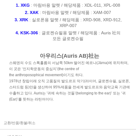
1. XKG
: 마림바용 말렛 / 해당제품 :
XDL-011
,
XPL-008
2. XAK
:
마림바용 말렛 / 해당제품 :
XAM-007
3. XRK
:
실로폰용 말렛 / 해당제품 :
XRD-908
,
XRD-912
,
XRP-007
4. KSK-306
: 글로켄슈필용 말렛 / 해당제품 : Auris 社의
모든 글로켄슈필
아우리스(Auris AB)社는
스웨덴의 수도 스톡홀름의 서남쪽 50km 떨어진 예르나(Järna)에 위치하며,
이 곳은 ‘인지학운동의 중심지’(the centre of
the anthroposophical movement)이기도 하다.
1978년 창립이래 오직 고품질의 발도르프 악기(라이어, 글로켄슈필, 실로폰,
스터드럼 등)만을 생산하여 95%제품을 전세계 발도르프와 음악교육 기관에
수출하고 있다. Auris는 '귀에 속하는 것들’(belonging to the ear)’ 또는 ‘귀
(Ear)’를 뜻하는 라틴어이다.
교환/반품/환불/취소