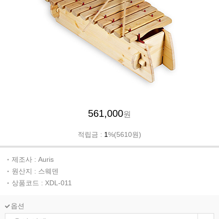
561,000
원
적립금 :
1
%(5610원)
제조사 : Auris
원산지 : 스웨덴
상품코드 : XDL-011
옵션