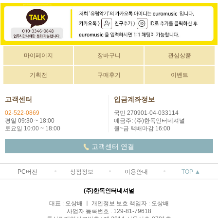
마이페이지
장바구니
관심상품
기획전
구매후기
이벤트
고객센터
입금계좌정보
02-522-0869
국민 270901-04-033114
평일 09:30 ~ 18:00
예금주: (주)한독인터네셔널
토요일 10:00 ~ 18:00
월~금 택배마감 16:00
고객센터 연결
PC버전
상점정보
이용안내
TOP ▲
(주)한독인터네셔널
대표 : 오상배 ㅣ 개인정보 보호 책임자 : 오상배
사업자 등록번호 : 129-81-79618