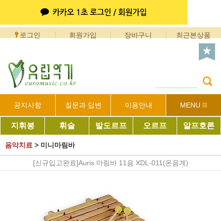
로그인
회원가입
장바구니
최근본상품
공지사항
질문과 답변
이용안내
MENU
지휘봉
휘슬
발도르프
오르프
알프호른
음악치료
>
미니마림바
[신규입고완료]Auris 마림바 11음 XDL-011(온음계)