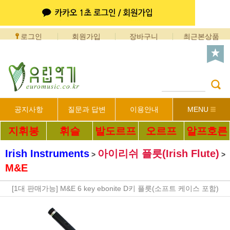
로그인
회원가입
장바구니
최근본상품
공지사항
질문과 답변
이용안내
MENU
지휘봉
휘슬
발도르프
오르프
알프호른
Irish Instruments
아이리쉬 플릇(Irish Flute)
>
>
M&E
[1대 판매가능] M&E 6 key ebonite D키 플릇(소프트 케이스 포함)