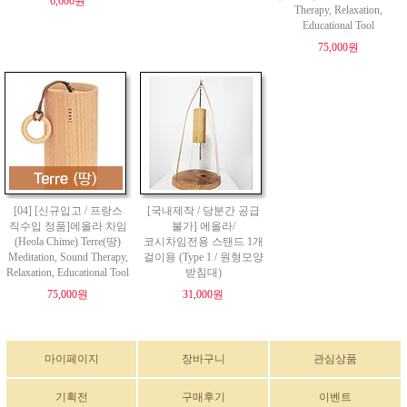
6,000원
Therapy, Relaxation,
Educational Tool
75,000원
[04] [신규입고 / 프랑스
[국내제작 / 당분간 공급
직수입 정품]에올라 차임
불가] 에올라/
(Heola Chime) Terre(땅)
코시차임전용 스탠드 1개
Meditation, Sound Therapy,
걸이용 (Type 1 / 원형모양
Relaxation, Educational Tool
받침대)
75,000원
31,000원
마이페이지
장바구니
관심상품
기획전
구매후기
이벤트