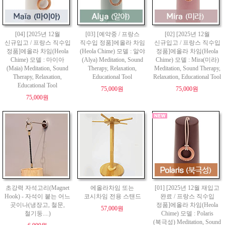
[04] [2025년 12월
[03] [예약중 / 프랑스
[02] [2025년 12월
신규입고 / 프랑스 직수입
직수입 정품]에올라 차임
신규입고 / 프랑스 직수입
정품]에올라 차임(Heola
(Heola Chime) 모델 : 알야
정품]에올라 차임(Heola
Chime) 모델 : 마이아
(Alya) Meditation, Sound
Chime) 모델 : Mira(미라)
(Maïa) Meditation, Sound
Therapy, Relaxation,
Meditation, Sound Therapy,
Therapy, Relaxation,
Educational Tool
Relaxation, Educational Tool
Educational Tool
75,000원
75,000원
75,000원
초강력 자석고리(Magnet
에올라차임 또는
[01] [2025년 12월 재입고
Hook) - 자석이 붙는 어느
코시차임 전용 스탠드
완료 / 프랑스 직수입
곳이나(냉장고, 철문,
정품]에올라 차임(Heola
57,000원
철기둥....)
Chime) 모델 : Polaris
(북극성) Meditation, Sound