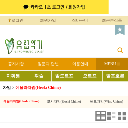
로그인
회원가입
장바구니
최근본상품
공지사항
질문과 답변
이용안내
MENU
지휘봉
휘슬
발도르프
오르프
알프호른
차임
>
에올라차임(Heola Chime)
에올라차임(Heola Chime)
코시차임(Koshi Chime)
윈드차임(Wind Chime)