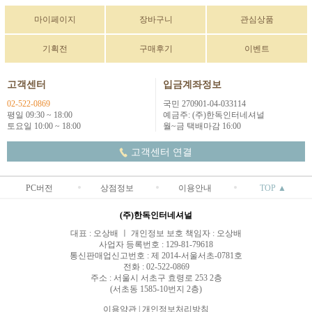
마이페이지
장바구니
관심상품
기획전
구매후기
이벤트
고객센터
입금계좌정보
02-522-0869
국민 270901-04-033114
평일 09:30 ~ 18:00
예금주: (주)한독인터네셔널
토요일 10:00 ~ 18:00
월~금 택배마감 16:00
고객센터 연결
PC버전
상점정보
이용안내
TOP ▲
(주)한독인터네셔널
대표 : 오상배 ㅣ 개인정보 보호 책임자 : 오상배
사업자 등록번호 : 129-81-79618
통신판매업신고번호 : 제 2014-서울서초-0781호
전화 : 02-522-0869
주소 : 서울시 서초구 효령로 253 2층
(서초동 1585-10번지 2층)
이용약관
|
개인정보처리방침