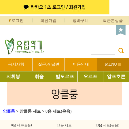
로그인
회원가입
장바구니
최근본상품
공지사항
질문과 답변
이용안내
MENU
지휘봉
휘슬
발도르프
오르프
알프호른
앙클룽
>
앙클룽 세트
>
8음 세트(온음)
8음 세트(온음)
11음 세트
13음 세트(온음)