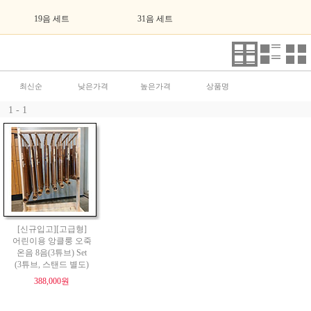
19음 세트
31음 세트
최신순
낮은가격
높은가격
상품명
1 - 1
[신규입고][고급형]
어린이용 앙클룽 오죽
온음 8음(3튜브) Set
(3튜브, 스탠드 별도)
388,000원