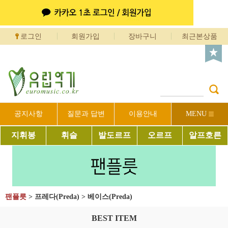
로그인
회원가입
장바구니
최근본상품
공지사항
질문과 답변
이용안내
MENU
지휘봉
휘슬
발도르프
오르프
알프호른
팬플릇
>
프레다(Preda)
>
베이스(Preda)
BEST ITEM