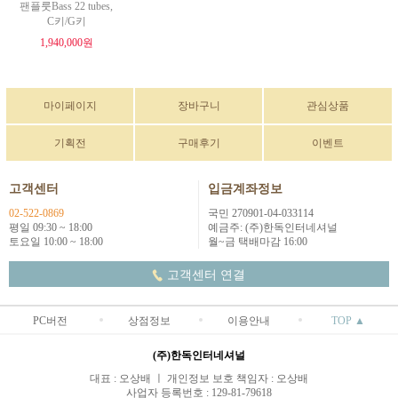
팬플룻Bass 22 tubes,
C키/G키
1,940,000원
마이페이지
장바구니
관심상품
기획전
구매후기
이벤트
고객센터
입금계좌정보
02-522-0869
국민 270901-04-033114
평일 09:30 ~ 18:00
예금주: (주)한독인터네셔널
토요일 10:00 ~ 18:00
월~금 택배마감 16:00
고객센터 연결
PC버전
상점정보
이용안내
TOP ▲
(주)한독인터네셔널
대표 : 오상배 ㅣ 개인정보 보호 책임자 : 오상배
사업자 등록번호 : 129-81-79618