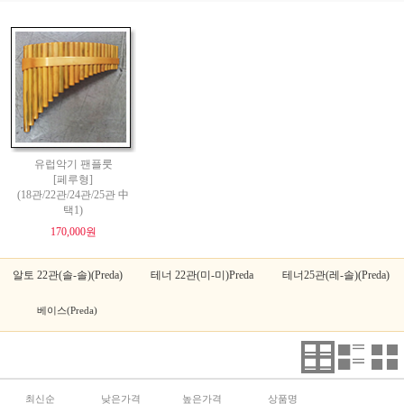
유럽악기 팬플룻
[페루형]
(18관/22관/24관/25관 中
택1)
170,000원
알토 22관(솔-솔)(Preda)
테너 22관(미-미)Preda
테너25관(레-솔)(Preda)
베이스(Preda)
최신순
낮은가격
높은가격
상품명