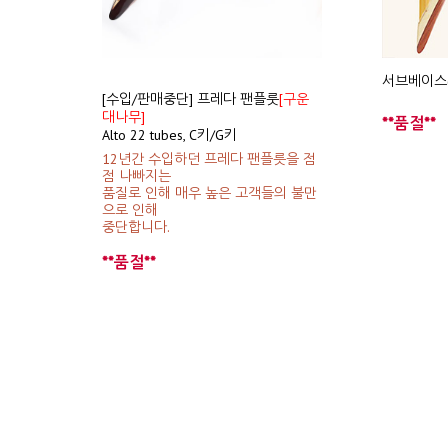
서브베이스(S
[수입/판매중단] 프레다 팬플룻
[구운
대나무]
**품절**
Alto 22 tubes, C키/G키
12년간 수입하던 프레다 팬플릇을 점
점 나빠지는
품질로 인해 매우 높은 고객들의 불만
으로 인해
중단합니다.
**품절**