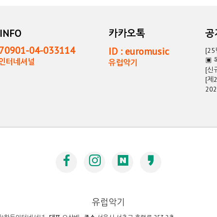
INFO
카카오톡
0901-04-033114
ID : euromusic
[2
▣ 
독인터네셔널
유럽악기
[신
[제
20
유럽악기