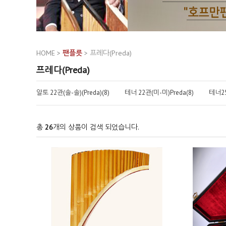
HOME
>
팬플릇
>
프레다(Preda)
프레다(Preda)
알토 22관(솔-솔)(Preda)(8)
테너 22관(미-미)Preda(8)
테너25
총
26
개의 상품이 검색 되었습니다.