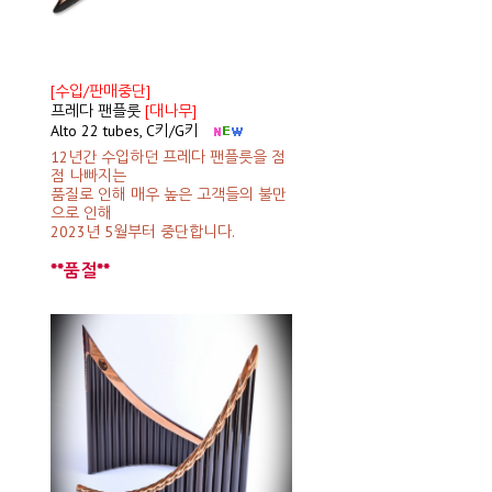
[수입/판매중단]
프레다 팬플룻
[대나무]
Alto 22 tubes, C키/G키
12년간 수입하던 프레다 팬플릇을 점
점 나빠지는
품질로 인해 매우 높은 고객들의 불만
으로 인해
2023년 5월부터 중단합니다.
**품절**