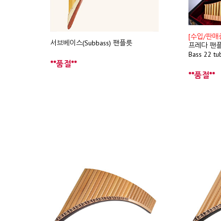
[수입/판매
서브베이스(Subbass) 팬플릇
프레다 팬
Bass 22 t
**품절**
**품절**