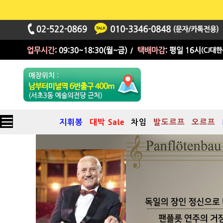
지휘봉
대박 Sale
차임
발도르프
오르프