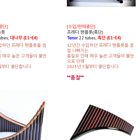
중단]
[수입/판매중단]
플룻
프레다 팬플룻(흑단)
ubes,
대나무 (E1~E4)
Tenor
22 tubes,
흑단 (E1~E4)
입하던 프레다 팬플릇을 점
12년간 수입하던 프레다 팬플릇을 점
는
점 나빠지는
 매우 높은 고객들의 불만
품질로 인해 매우 높은 고객들의 불만
으로 인해
5월부터 중단합니다.
2023년 5월부터 중단합니다.
**품절**