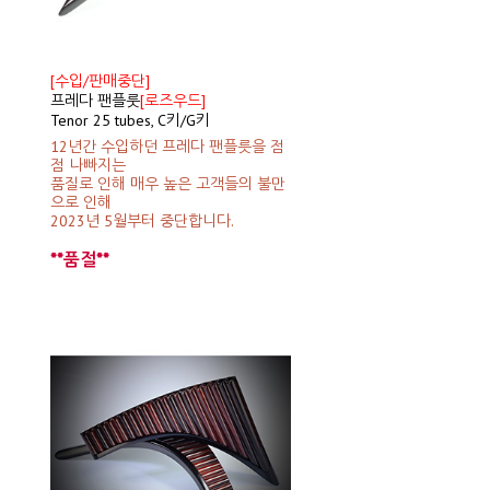
[수입/판매중단]
프레다 팬플룻
[로즈우드]
Tenor 25 tubes, C키/G키
12년간 수입하던 프레다 팬플릇을 점
점 나빠지는
품질로 인해 매우 높은 고객들의 불만
으로 인해
2023년 5월부터 중단합니다.
**품절**