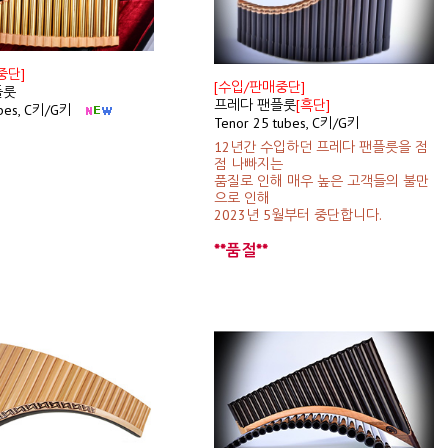
중단]
[수입/판매중단]
플룻
프레다 팬플룻
[흑단]
ubes, C키/G키
Tenor 25 tubes, C키/G키
12년간 수입하던 프레다 팬플릇을 점
점 나빠지는
품질로 인해 매우 높은 고객들의 불만
으로 인해
2023년 5월부터 중단합니다.
**품절**