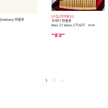
[수입/판매중단]
ubbass) 팬플릇
프레다 팬플룻
Bass 22 tubes, C키/G키
**품절**
1
2
>>