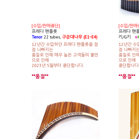
[수입/판매중단]
[수입/판매
프레다 팬플룻
프레다 팬
Tenor
22 tubes,
구운대나무 (E1~E4)
키/G키
12년간 수입하던 프레다 팬플릇을 점
12년간 수
점 나빠지는
점 나빠지
품질로 인해 매우 높은 고객들의 불만
품질로 인해
으로 인해
으로 인해
2023년 5월부터 중단합니다.
중단합니다
**품절**
**품절**