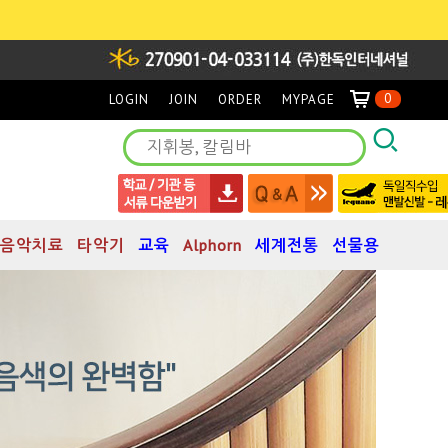
0
LOGIN
JOIN
ORDER
MYPAGE
음악치료
타악기
교육
Alphorn
세계전통
선물용