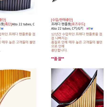
중단]
[수입/판매중단]
플룻
[흑단]
Alto 22 tubes, C
프레다 팬플룻
[로즈우드]
Alto 22 tubes, C키/G키
입하던 프레다 팬플릇을 점
12년간 수입하던 프레다 팬플릇을 점
는
점 나빠지는
 매우 높은 고객들의 불만
품질로 인해 매우 높은 고객들의 불만
으로 인해
.
중단합니다.
**품절**