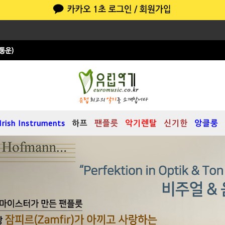
Irish Instruments
하프
팬플릇
악기렌탈
신기한
앙클룽