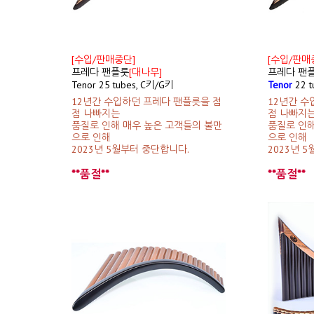
[수입/판매중단]
[수입/판매
프레다 팬플룻
[대나무]
프레다 팬
Tenor 25 tubes, C키/G키
Tenor
22 t
12년간 수입하던 프레다 팬플릇을 점
12년간 수
점 나빠지는
점 나빠지
품질로 인해 매우 높은 고객들의 불만
품질로 인해
으로 인해
으로 인해
2023년 5월부터 중단합니다.
2023년 
**품절**
**품절**