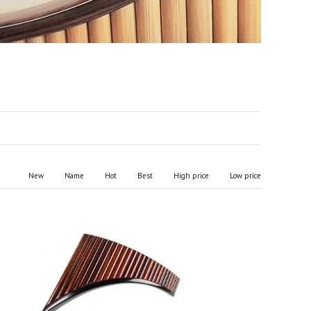
New
Name
Hot
Best
High price
Low price