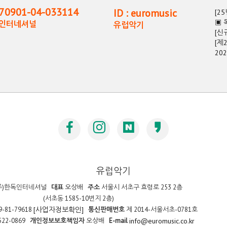
0901-04-033114
ID : euromusic
[2
▣ 
독인터네셔널
유럽악기
[신
[제
20
유럽악기
주)한독인터네셔널
대표
오상배
주소
서울시 서초구 효령로 253 2층
(서초동 1585-10번지 2층)
9-81-79618
통신판매번호
제 2014-서울서초-0781호
[사업자정보확인]
522-0869
개인정보보호책임자
오상배
E-mail
info@euromusic.co.kr