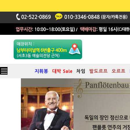
지휘봉
대박 Sale
차임
발도르프
오르프