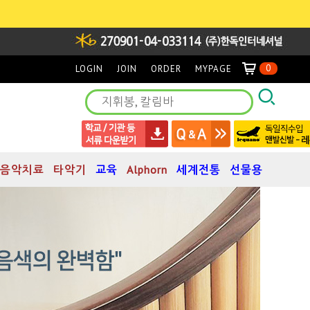
0
LOGIN
JOIN
ORDER
MYPAGE
음악치료
타악기
교육
Alphorn
세계전통
선물용