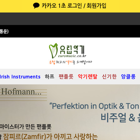
Irish Instruments
하프
팬플릇
악기렌탈
신기한
앙클룽