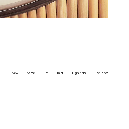
New
Name
Hot
Best
High price
Low price