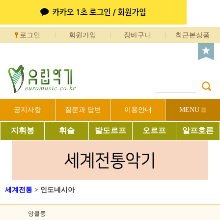
로그인
회원가입
장바구니
최근본상품
공지사항
질문과 답변
이용안내
MENU
지휘봉
휘슬
발도르프
오르프
알프호른
세계전통
>
인도네시아
앙클룽