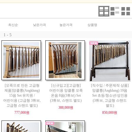
최신순
낮은가격
높은가격
상품명
1 - 5
[오죽으로 만든 고급형
[신규입고][고급형]
[직수입 / 주문제작 상품]
제품]앙클룽(Angklung)
어린이용 앙클룽 오죽
앙클룽(Angklung) 19음
15음 Set 유치원 /
온음 8음(3튜브) Set
Set 초등/청소년/성인용
어린이용 (고급형 3튜브,
(3튜브, 스탠드 별도)
(3튜브, 고급형 스탠드
고급형 스탠드 별도)
별도)
388,000원
777,000원
850,000원