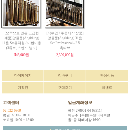
[오죽으로 만든 고급형
[직수입 / 주문제작 상품]
제품]앙클룽(Angklung)
앙클룽(Angklung) 31음
11음 Set유치원 / 어린이용
Set Professional - 2.5
(3튜브, 스탠드 별도)
옥타브
548,000원
2,300,000원
마이페이지
장바구니
관심상품
기획전
구매후기
이벤트
고객센터
입금계좌정보
02-522-0869
국민 270901-04-033114
평일 09:30 ~ 18:00
예금주: (주)한독인터네셔널
토요일 10:00 ~ 18:00
월~금 택배마감 16:00