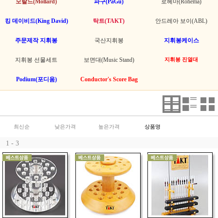
모랄드(Mollard)
파구(PaGu)
로헤마(Rohema)
킹 데이비드(King David)
탁트(TAKT)
안드레아 보이(ABL)
주문제작 지휘봉
국산지휘봉
지휘봉케이스
지휘봉 선물세트
보면대(Music Stand)
지휘봉 진열대
Podium(포디움)
Conductor's Score Bag
최신순
낮은가격
높은가격
상품명
1 - 3