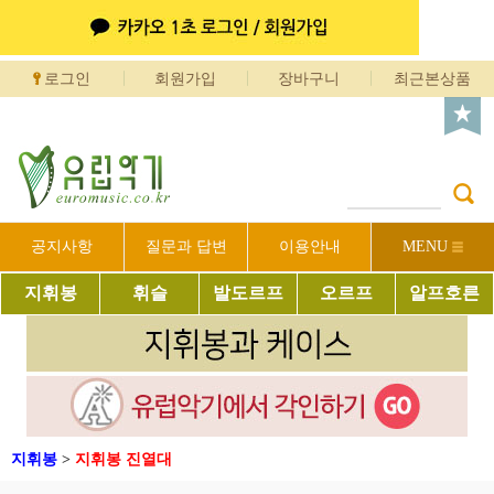
로그인
회원가입
장바구니
최근본상품
공지사항
질문과 답변
이용안내
MENU
지휘봉
휘슬
발도르프
오르프
알프호른
지휘봉
>
지휘봉 진열대