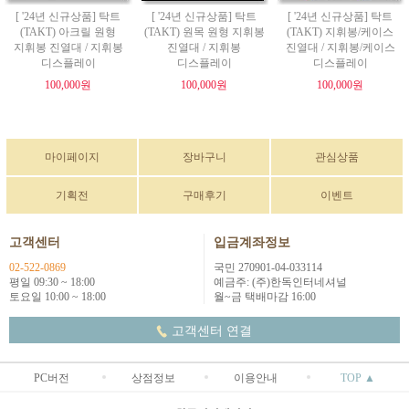
[ '24년 신규상품] 탁트
[ '24년 신규상품] 탁트
[ '24년 신규상품] 탁트
(TAKT) 아크릴 원형
(TAKT) 원목 원형 지휘봉
(TAKT) 지휘봉/케이스
지휘봉 진열대 / 지휘봉
진열대 / 지휘봉
진열대 / 지휘봉/케이스
디스플레이
디스플레이
디스플레이
100,000원
100,000원
100,000원
마이페이지
장바구니
관심상품
기획전
구매후기
이벤트
고객센터
입금계좌정보
02-522-0869
국민 270901-04-033114
평일 09:30 ~ 18:00
예금주: (주)한독인터네셔널
토요일 10:00 ~ 18:00
월~금 택배마감 16:00
고객센터 연결
PC버전
상점정보
이용안내
TOP ▲