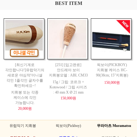
BEST ITEM
[최신기계로
[251] [입고완료]
픽보이(PICKBOY)
각인합니다!]유럽악기의
안드레아 보이
지휘봉 케이스 HC-
새로운 야심작!이니셜
지휘봉모델 : ABL CM33
90(38cm; 15"지휘봉)
각인 1줄각인 글자수를
15g / 그립: 코르크 +
150,000원
확인하세요~!
Kotowood / 그립 사이즈
지휘봉 또는 각종
: 40 mm X Ø 21 mm
케이스에 각인
150,000원
가능합니다.
20,000원
유럽악기 지휘봉
픽보이(Pickboy)
무라마츠 Muramatsu