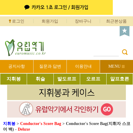
로그인
회원가입
장바구니
최근본상품
공지사항
질문과 답변
이용안내
MENU
지휘봉
휘슬
발도르프
오르프
알프호른
지휘봉
>
Conductor's Score Bag
>
Conductor's Score Bag(지휘자 스코
어 백) -
Deluxe