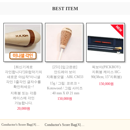
BEST ITEM
[최신기계로
[251] [입고완료]
픽보이(PICKBOY)
각인합니다!]유럽악기의
안드레아 보이
지휘봉 케이스 HC-
새로운 야심작!이니셜
지휘봉모델 : ABL CM33
90(38cm; 15"지휘봉)
각인 1줄각인 글자수를
15g / 그립: 코르크 +
150,000원
확인하세요~!
Kotowood / 그립 사이즈
지휘봉 또는 각종
: 40 mm X Ø 21 mm
케이스에 각인
150,000원
가능합니다.
20,000원
Conductor's Score Bag(지휘자 스코어 백) -
Deluxe
Conductor's Score Bag(지휘자 스코어 백) -
Standard