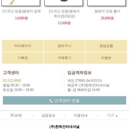
[미국산 정품]붐웨커 말렛
[미국산 정품]붐웨커
붐웨커 전용 홀더
튜브캡(8음용)
14,000원
29,000원
13,000원
마이페이지
장바구니
관심상품
기획전
구매후기
이벤트
고객센터
입금계좌정보
02-522-0869
국민 270901-04-033114
평일 09:30 ~ 18:00
예금주: (주)한독인터네셔널
토요일 10:00 ~ 18:00
월~금 택배마감 16:00
고객센터 연결
PC버전
상점정보
이용안내
TOP ▲
(주)한독인터네셔널