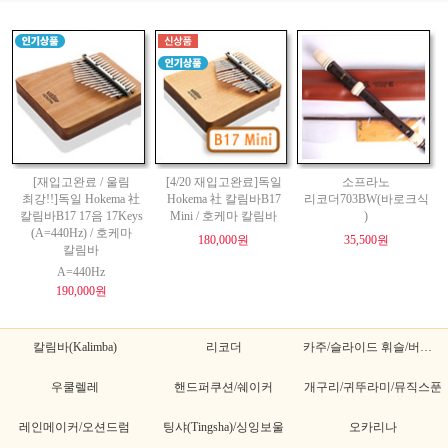
[재입고완료 / 울림
[4/20 재입고완료]독일
소프라노
최강!!]독일 Hokema 社
Hokema 社 칼림바B17
리코더703BW(바로크식
칼림바B17 17음 17Keys
Mini / 호케마 칼림바
)
(A=440Hz) / 호케마
180,000원
35,500원
칼림바
A=440Hz
190,000원
칼림바(Kalimba)
리코더
카주/슬라이드 휘슬/버드휘슬
우쿨렐레
핸드퍼쿠션/쉐이커
개구리/귀뚜라미/뮤직스푼
레인메이커/오션드럼
팅샤(Tingsha)/싱잉보울
오카리나