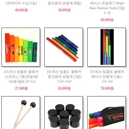
(26개까지 수납가능)
중간음역 온음계 (8음)
베이스 온음계 C Major
Bass Diatonic Scale (7음)
40,000원
38,000원
C~B
69,000원
[미국산 정품]0. 붐웨커
[미국산 정품]2. 붐웨커
[미국산 정품]4. 붐웨커
소프라노 7음(온음4음
중간음역 반음계 (5음)
베이스 반음계 (5음) -
+반음3음)C2#~G2
C1#~A1#
C#~A#
27,000원
26,000원
59,000원