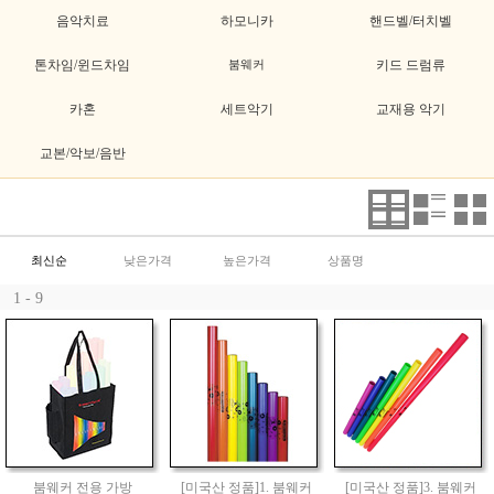
음악치료
하모니카
핸드벨/터치벨
톤차임/윈드차임
붐웨커
키드 드럼류
카혼
세트악기
교재용 악기
교본/악보/음반
최신순
낮은가격
높은가격
상품명
1 - 9
붐웨커 전용 가방
[미국산 정품]1. 붐웨커
[미국산 정품]3. 붐웨커