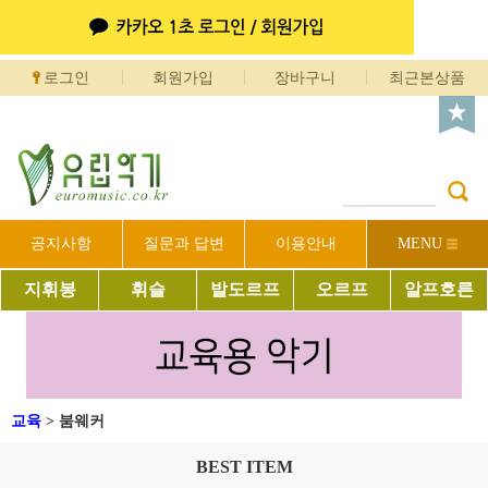
로그인
회원가입
장바구니
최근본상품
공지사항
질문과 답변
이용안내
MENU
지휘봉
휘슬
발도르프
오르프
알프호른
교육
>
붐웨커
BEST ITEM