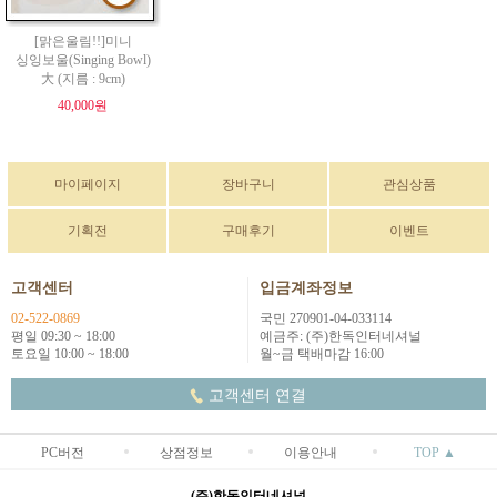
[맑은울림!!]미니
싱잉보울(Singing Bowl)
大 (지름 : 9cm)
40,000원
마이페이지
장바구니
관심상품
기획전
구매후기
이벤트
고객센터
입금계좌정보
02-522-0869
국민 270901-04-033114
평일 09:30 ~ 18:00
예금주: (주)한독인터네셔널
토요일 10:00 ~ 18:00
월~금 택배마감 16:00
고객센터 연결
PC버전
상점정보
이용안내
TOP ▲
(주)한독인터네셔널