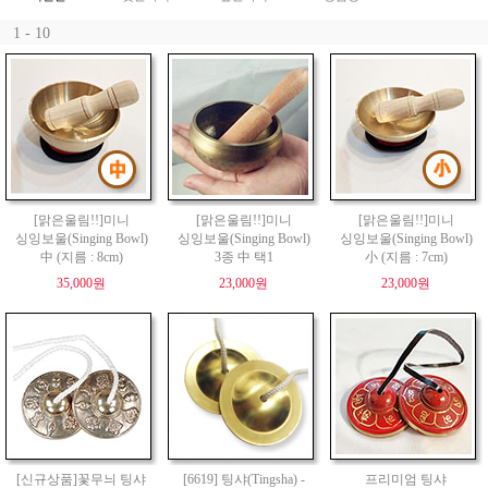
1 - 10
[맑은울림!!]미니
[맑은울림!!]미니
[맑은울림!!]미니
싱잉보울(Singing Bowl)
싱잉보울(Singing Bowl)
싱잉보울(Singing Bowl)
中 (지름 : 8cm)
3종 中 택1
小 (지름 : 7cm)
35,000원
23,000원
23,000원
[신규상품]꽃무늬 팅샤
[6619] 팅샤(Tingsha) -
프리미엄 팅샤