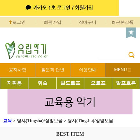
로그인
회원가입
장바구니
최근본상품
공지사항
질문과 답변
이용안내
MENU
지휘봉
휘슬
발도르프
오르프
알프호른
교육
>
팅샤(Tingsha)/싱잉보울
>
팅샤(Tingsha)/싱잉보울
BEST ITEM