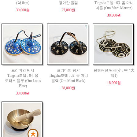
(약 6cm)
청아한 울림
Tingsha모델 : 03. 옴 마니
마론 (Om Mani Marron)
30,000원
25,000원
38,000원
프리미엄 팅샤
프리미엄 팅샤
원형패턴 팅샤(小 / 中 / 大
Tingsha모델 : 04. 옴
Tingsha모델 : 02. 옴 마니
택1)
로터스 블루 (Om Lotus
블랙 (Om Mani Black)
18,000원
Blue)
38,000원
38,000원