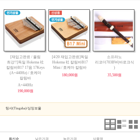
[재입고완료 / 울림
[4/20 재입고완료]독일
소프라노
최강!!]독일 Hokema 社
Hokema 社 칼림바B17
리코더703BW(바로크식
칼림바B17 17음 17Keys
Mini / 호케마 칼림바
)
(A=440Hz) / 호케마
180,000원
35,500원
칼림바
A=440Hz
190,000원
팅샤(Tingsha)/싱잉보울
최신순
낮은가격
높은가격
상품명