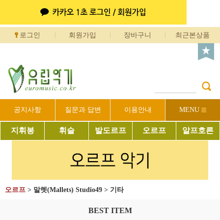
로그인
회원가입
장바구니
최근본상품
공지사항
질문과 답변
이용안내
MENU
지휘봉
휘슬
발도르프
오르프
알프호른
오르프
>
말렛(Mallets) Studio49
>
기타
BEST ITEM