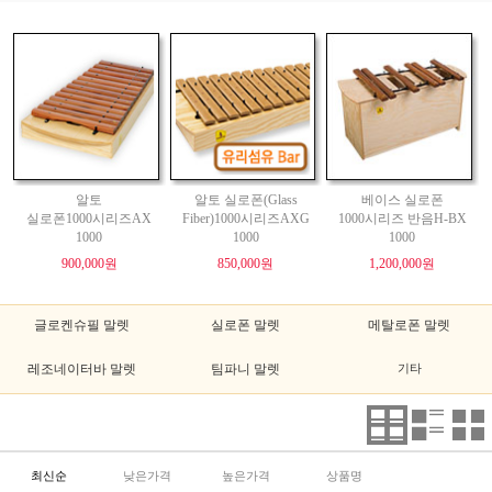
알토
알토 실로폰(Glass
베이스 실로폰
실로폰1000시리즈AX
Fiber)1000시리즈AXG
1000시리즈 반음H-BX
1000
1000
1000
900,000원
850,000원
1,200,000원
글로켄슈필 말렛
실로폰 말렛
메탈로폰 말렛
레조네이터바 말렛
팀파니 말렛
기타
최신순
낮은가격
높은가격
상품명