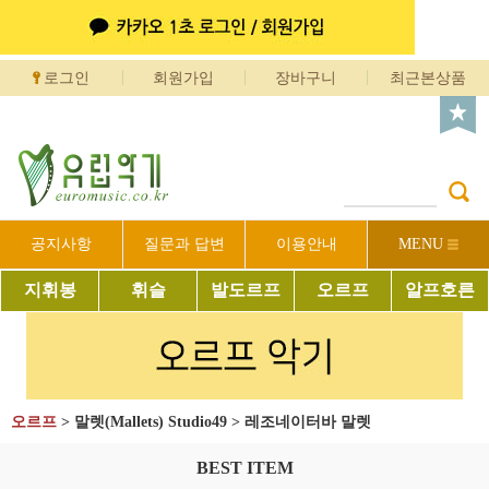
로그인
회원가입
장바구니
최근본상품
공지사항
질문과 답변
이용안내
MENU
지휘봉
휘슬
발도르프
오르프
알프호른
오르프
>
말렛(Mallets) Studio49
>
레조네이터바 말렛
BEST ITEM