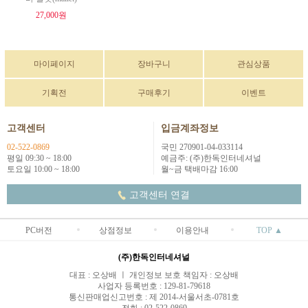
27,000원
마이페이지
장바구니
관심상품
기획전
구매후기
이벤트
고객센터
입금계좌정보
02-522-0869
국민 270901-04-033114
평일 09:30 ~ 18:00
예금주: (주)한독인터네셔널
토요일 10:00 ~ 18:00
월~금 택배마감 16:00
고객센터 연결
PC버전
상점정보
이용안내
TOP ▲
(주)한독인터네셔널
대표 : 오상배 ㅣ 개인정보 보호 책임자 : 오상배
사업자 등록번호 : 129-81-79618
통신판매업신고번호 : 제 2014-서울서초-0781호
전화 : 02-522-0869