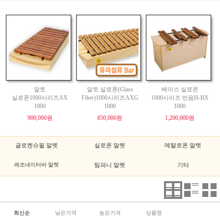
알토
알토 실로폰(Glass
베이스 실로폰
실로폰1000시리즈AX
Fiber)1000시리즈AXG
1000시리즈 반음H-BX
1000
1000
1000
900,000원
850,000원
1,200,000원
글로켄슈필 말렛
실로폰 말렛
메탈로폰 말렛
레조네이터바 말렛
팀파니 말렛
기타
최신순
낮은가격
높은가격
상품명