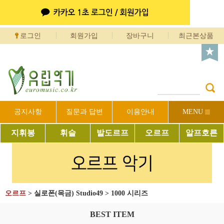
로그인
회원가입
장바구니
최근본상품
공지사항
질문과 답변
이용안내
MENU
지휘봉
휘슬
발도르프
오르프
알프호른
오르프
>
실로폰(목금) Studio49
>
1000 시리즈
BEST ITEM