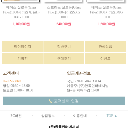
베이스 실로폰(Glass
소프라노 실로폰(Glass
베이스 실로폰(Glass
Fiber)1000시리즈 반음H-
Fiber)1000시리즈SXG
Fiber)1000시리즈BXG
BXG 1000
1000
1000
1,160,000원
640,000원
1,600,000원
마이페이지
장바구니
관심상품
기획전
구매후기
이벤트
고객센터
입금계좌정보
02-522-0869
국민 270901-04-033114
평일 09:30 ~ 18:00
예금주: (주)한독인터네셔널
토요일 10:00 ~ 18:00
월~금 택배마감 16:00
고객센터 연결
PC버전
상점정보
이용안내
TOP ▲
(주)한독인터네셔널