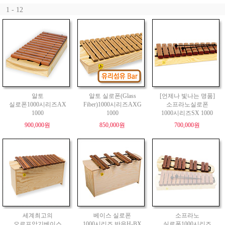
1 - 12
알토
알토 실로폰(Glass
[언제나 빛나는 명품]
실로폰1000시리즈AX
Fiber)1000시리즈AXG
소프라노실로폰
1000
1000
1000시리즈SX 1000
900,000원
850,000원
700,000원
세계최고의
베이스 실로폰
소프라노
오르프악기베이스
1000시리즈 반음H-BX
실로폰1000시리즈